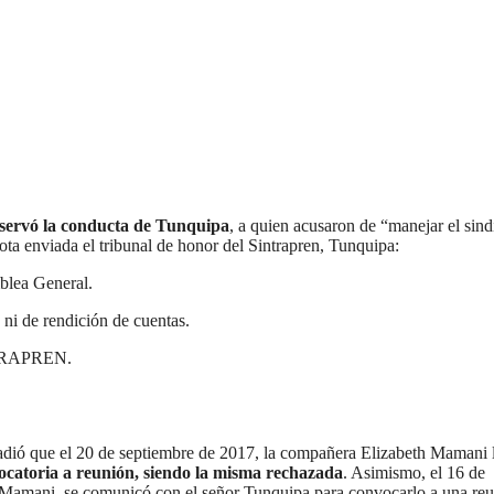
servó la conducta de Tunquipa
, a quien acusaron de “manejar el sind
ota enviada el tribunal de honor del Sintrapren, Tunquipa:
blea General.
 de rendición de cuentas.
INTRAPREN.
ió que el 20 de septiembre de 2017, la compañera Elizabeth Mamani 
catoria a reunión, siendo la misma rechazada
. Asimismo, el 16 de
Mamani, se comunicó con el señor Tunquipa para convocarlo a una reu