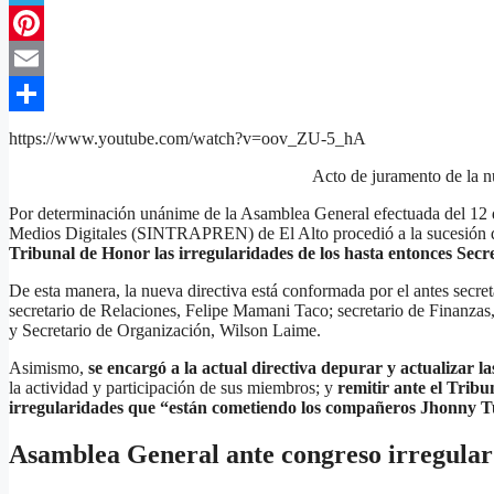
Telegram
Pinterest
Email
Compartir
https://www.youtube.com/watch?v=oov_ZU-5_hA
Acto de juramento de la
Por determinación unánime de la Asamblea General efectuada del 12 d
Medios Digitales (SINTRAPREN) de El Alto procedió a la sucesión de 
Tribunal de Honor las irregularidades de los hasta entonces Secr
De esta manera, la nueva directiva está conformada por el antes secre
secretario de Relaciones, Felipe Mamani Taco; secretario de Finanzas,
y Secretario de Organización, Wilson Laime.
Asimismo,
se encargó a la actual directiva depurar y actualizar l
la actividad y participación de sus miembros; y
remitir ante el Tri
irregularidades que “están cometiendo los compañeros Jhonny 
Asamblea General ante congreso irregular