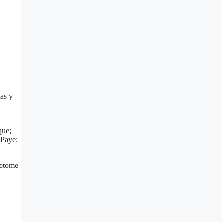
tas y
que;
 Paye;
 retome