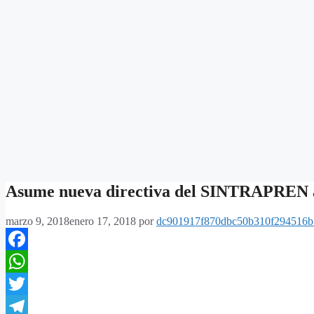
Asume nueva directiva del SINTRAPREN a
marzo 9, 2018
enero 17, 2018
por
dc901917f870dbc50b310f294516b
Facebook
WhatsApp
Twitter