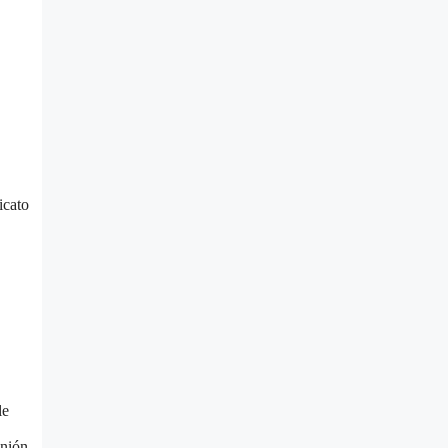
icato
le
nión,