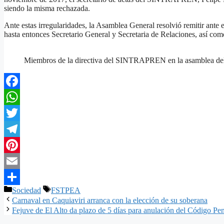
siendo la misma rechazada.
Ante estas irregularidades, la Asamblea General resolvió remitir ante
hasta entonces Secretario General y Secretaria de Relaciones, así com
Miembros de la directiva del SINTRAPREN en la asamblea del
Facebook
WhatsApp
Twitter
Telegram
Pinterest
Email
Categorías
Etiquetas
Sociedad
FSTPEA
Compartir
Carnaval en Caquiaviri arranca con la elección de su soberana
Fejuve de El Alto da plazo de 5 días para anulación del Código Pe