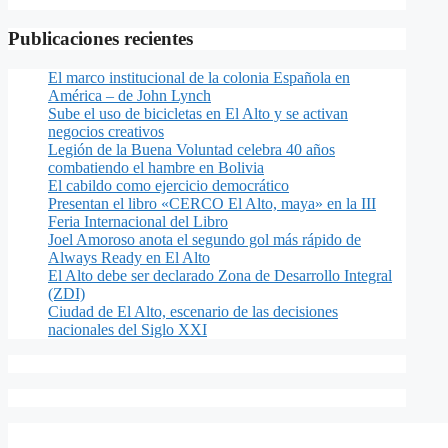
Publicaciones recientes
El marco institucional de la colonia Española en
América – de John Lynch
Sube el uso de bicicletas en El Alto y se activan
negocios creativos
Legión de la Buena Voluntad celebra 40 años
combatiendo el hambre en Bolivia
El cabildo como ejercicio democrático
Presentan el libro «CERCO El Alto, maya» en la III
Feria Internacional del Libro
Joel Amoroso anota el segundo gol más rápido de
Always Ready en El Alto
El Alto debe ser declarado Zona de Desarrollo Integral
(ZDI)
Ciudad de El Alto, escenario de las decisiones
nacionales del Siglo XXI