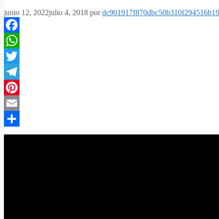
junio 12, 2022
julio 4, 2018
por
dc901917f870dbc50b310f294516b19
Facebook
WhatsApp
Twitter
Telegram
Pinterest
Email
Compartir