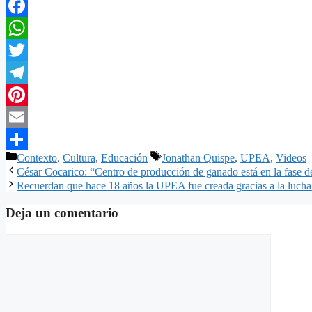
Facebook
WhatsApp
Twitter
Telegram
Pinterest
Email
Categorías
Etiquetas
Contexto
,
Cultura
,
Educación
Jonathan Quispe
,
UPEA
,
Videos
Compartir
César Cocarico: “Centro de producción de ganado está en la fase 
Recuerdan que hace 18 años la UPEA fue creada gracias a la lucha 
Deja un comentario
Comentario