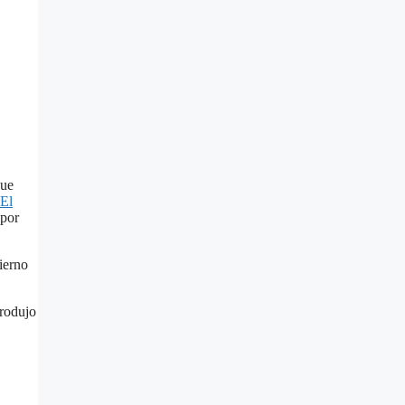
que
 El
 por
ierno
produjo