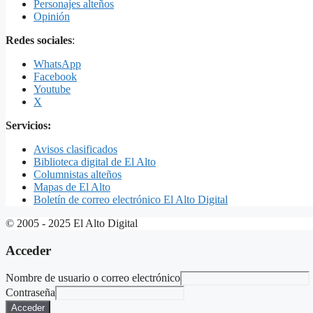
Personajes alteños
Opinión
Redes sociales
:
WhatsApp
Facebook
Youtube
X
Servicios:
Avisos clasificados
Biblioteca digital de El Alto
Columnistas alteños
Mapas de El Alto
Boletín de correo electrónico El Alto Digital
© 2005 - 2025 El Alto Digital
Acceder
Nombre de usuario o correo electrónico
Contraseña
Acceder