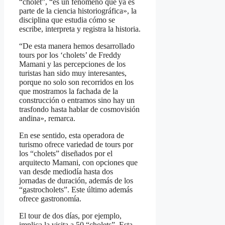
“cholet”, “es un fenómeno que ya es
parte de la ciencia historiográfica», la
disciplina que estudia cómo se
escribe, interpreta y registra la historia.
“De esta manera hemos desarrollado
tours por los ‘cholets’ de Freddy
Mamani y las percepciones de los
turistas han sido muy interesantes,
porque no solo son recorridos en los
que mostramos la fachada de la
construcción o entramos sino hay un
trasfondo hasta hablar de cosmovisión
andina», remarca.
En ese sentido, esta operadora de
turismo ofrece variedad de tours por
los “cholets” diseñados por el
arquitecto Mamani, con opciones que
van desde mediodía hasta dos
jornadas de duración, además de los
“gastrocholets”. Este último además
ofrece gastronomía.
El tour de dos días, por ejemplo,
implica la visita a 50 “cholets”. Esta