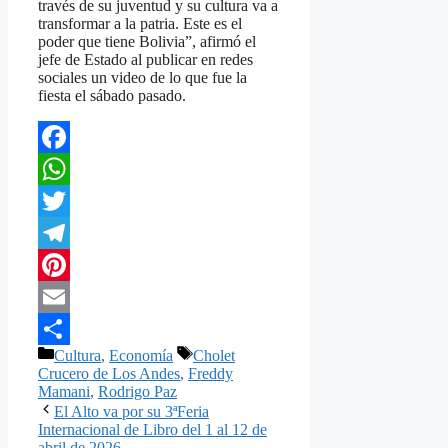
través de su juventud y su cultura va a
transformar a la patria. Este es el
poder que tiene Bolivia”, afirmó el
jefe de Estado al publicar en redes
sociales un video de lo que fue la
fiesta el sábado pasado.
Facebook
WhatsApp
Twitter
Telegram
Pinterest
Email
Categorías
Etiquetas
Cultura
,
Economía
Cholet
Compartir
Crucero de Los Andes
,
Freddy
Mamani
,
Rodrigo Paz
El Alto va por su 3ªFeria
Internacional de Libro del 1 al 12 de
abril de 2026