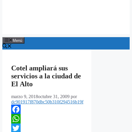
Menú
Cotel ampliará sus
servicios a la ciudad de
El Alto
marzo 9, 2018
octubre 31, 2009
por
dc901917f870dbc50b310f294516b19f
Facebook
WhatsApp