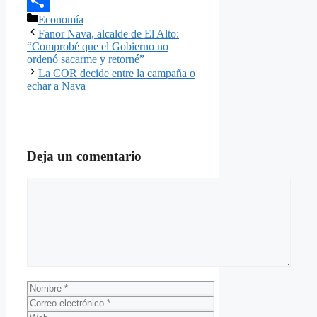
Email
Categorías
Economía
Compartir
Fanor Nava, alcalde de El Alto:
“Comprobé que el Gobierno no
ordenó sacarme y retorné”
La COR decide entre la campaña o
echar a Nava
Deja un comentario
Comentario
Nombre
Correo
electrónico
Web