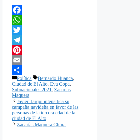
Facebook
WhatsApp
Twitter
Telegram
Pinterest
Email
Categorías
Etiquetas
Política
Bernardo Huanca
,
Compartir
Ciudad de El Alto
,
Eva Copa
,
Subnacionales 2021
,
Zacarias
Maquera
Javier Tarqui intensifica su
campaña navideña en favor de las
personas de la tercera edad de la
ciudad de El Alto
Zacarías Maquera Chura