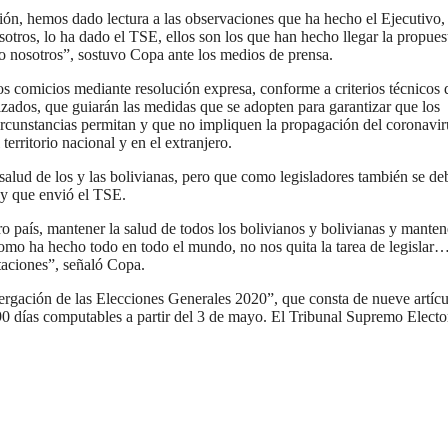
n, hemos dado lectura a las observaciones que ha hecho el Ejecutivo,
tros, lo ha dado el TSE, ellos son los que han hecho llegar la propues
no nosotros”, sostuvo Copa ante los medios de prensa.
s comicios mediante resolución expresa, conforme a criterios técnicos 
izados, que guiarán las medidas que se adopten para garantizar que los
circunstancias permitan y que no impliquen la propagación del coronavir
 territorio nacional y en el extranjero.
 salud de los y las bolivianas, pero que como legisladores también se d
ey que envió el TSE.
 país, mantener la salud de todos los bolivianos y bolivianas y manten
como ha hecho todo en todo el mundo, no nos quita la tarea de legislar
otaciones”, señaló Copa.
rgación de las Elecciones Generales 2020”, que consta de nueve artícu
0 días computables a partir del 3 de mayo. El Tribunal Supremo Electo