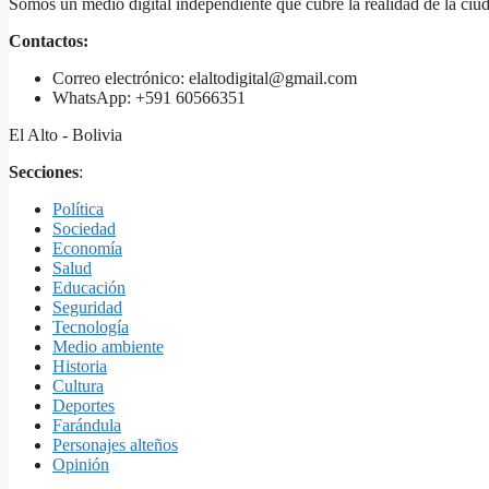
Somos un medio digital independiente que cubre la realidad de la ciud
Contactos:
Correo electrónico: elaltodigital@gmail.com
WhatsApp: +591 60566351
El Alto - Bolivia
Secciones
:
Política
Sociedad
Economía
Salud
Educación
Seguridad
Tecnología
Medio ambiente
Historia
Cultura
Deportes
Farándula
Personajes alteños
Opinión