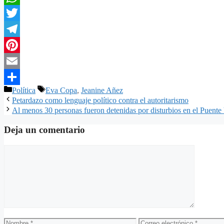
WhatsApp
Twitter
Telegram
Pinterest
Email
Categorías
Etiquetas
Política
Eva Copa
,
Jeanine Añez
Compartir
Petardazo como lenguaje político contra el autoritarismo
Al menos 30 personas fueron detenidas por disturbios en el Puente 
Deja un comentario
Comentario
Nombre
Correo