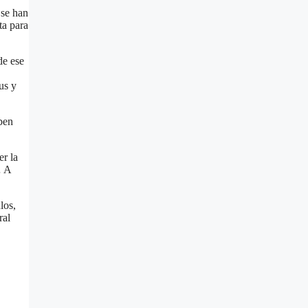
 se han
ta para
de ese
us y
eben
er la
… A
los,
ral