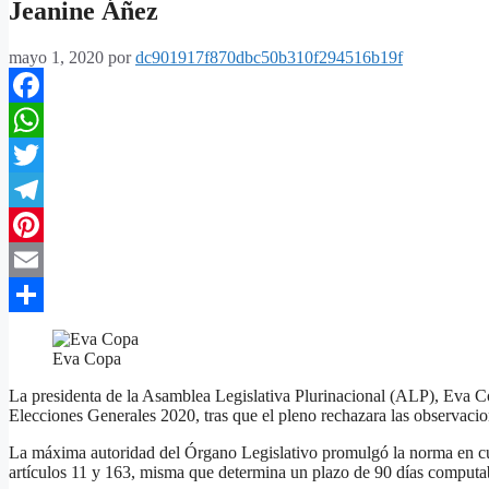
Jeanine Áñez
mayo 1, 2020
por
dc901917f870dbc50b310f294516b19f
Facebook
WhatsApp
Twitter
Telegram
Pinterest
Email
Compartir
Eva Copa
La presidenta de la Asamblea Legislativa Plurinacional (ALP), Eva Co
Elecciones Generales 2020, tras que el pleno rechazara las observacion
La máxima autoridad del Órgano Legislativo promulgó la norma en cum
artículos 11 y 163, misma que determina un plazo de 90 días computab