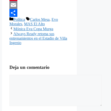
Pinterest
Email
Categorías
Etiquetas
Política
Carlos Mesa
,
Evo
Compartir
Morales
,
MAS El Alto
Mónica Eva Copa Murga
Always Ready retoma sus
entrenamientos en el Estadio de Villa
Ingenio
Deja un comentario
Comentario