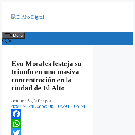
Saltar
al
contenido
Menú
Evo Morales festeja su
triunfo en una masiva
concentración en la
ciudad de El Alto
octubre 28, 2019
por
dc901917f870dbc50b310f294516b19f
Facebook
WhatsApp