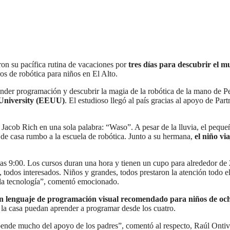
on su pacífica rutina de vacaciones por
tres días para descubrir el 
ros de robótica para niños en El Alto.
ender programación y descubrir la magia de la robótica de la mano de Pe
 University (EEUU)
. El estudioso llegó al país gracias al apoyo de Part
Jacob Rich en una sola palabra: “Waso”. A pesar de la lluvia, el peque
 de casa rumbo a la escuela de robótica. Junto a su hermana,
el niño vi
as 9:00. Los cursos duran una hora y tienen un cupo para alrededor de
todos interesados. Niños y grandes, todos prestaron la atención todo el
y la tecnología”, comentó emocionado.
un lenguaje de programación visual recomendado para niños de oc
 la casa puedan aprender a programar desde los cuatro.
pende mucho del apoyo de los padres”, comentó al respecto, Raúl Ontiv