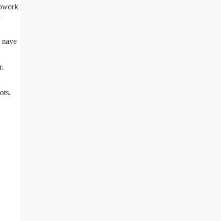
Cowork
a
a nave
r.
ots.