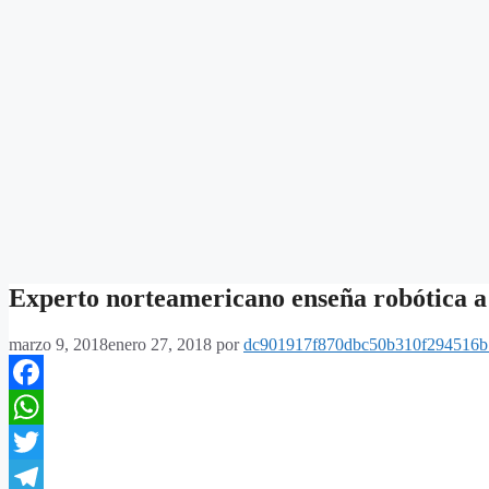
Experto norteamericano enseña robótica a 
marzo 9, 2018
enero 27, 2018
por
dc901917f870dbc50b310f294516b
Facebook
WhatsApp
Twitter