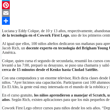
Telegram
Pinterest
Email
Compartir
Luciana y Eddy Colque, de 10 y 13 años, respectivamente, abandonar
de la tecnología en el Cowork First Lego
, uno de los primeros cent
Al igual que ellos, 100 niños alteños dedicaron sus mañanas para apr
Jacob Rich, un
docente experto en tecnología del Brigham Young
América.
Colque, quien cursa el segundo de secundaria, resumió los cursos con 
levantó a las 7:00, preparó su desayuno, se puso una chamarra y salió
cerca de 15 minutos desde el Kenko hasta Ciudad Satélite.
Con una computadora y un enorme televisor, Rich dicta clases desde l
niños. “Ayer hicimos una capacitación. Participaron casi 100 alumnos, 
En El Alto, la gente está muy interesada en el mundo de la robótica 
En el curso gratuito,
los niños aprendieron a manejar el Scratch, 
años
. Según Rich, existen aplicaciones para que los más pequeños de
Cowork First Lego ofrece cursos para niños desde los seis años. “De