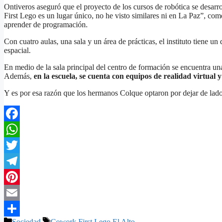
Ontiveros aseguró que el proyecto de los cursos de robótica se desar
First Lego es un lugar único, no he visto similares ni en La Paz”, com
aprender de programación.
Con cuatro aulas, una sala y un área de prácticas, el instituto tiene u
espacial.
En medio de la sala principal del centro de formación se encuentra una
Además,
en la escuela, se cuenta con equipos de realidad virtual
Y es por esa razón que los hermanos Colque optaron por dejar de lado
Facebook
WhatsApp
Twitter
Telegram
Pinterest
Email
Categorías
Etiquetas
Sociedad
Cowork First Lego El Alto