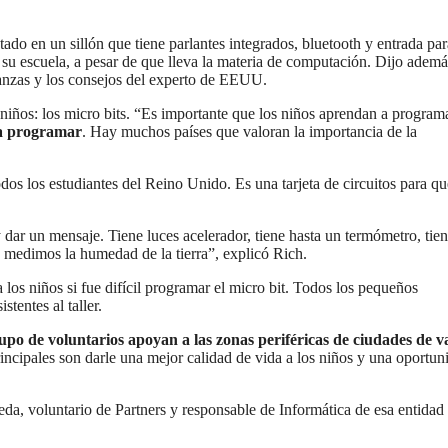
ado en un sillón que tiene parlantes integrados, bluetooth y entrada par
u escuela, a pesar de que lleva la materia de computación. Dijo adem
ñanzas y los consejos del experto de EEUU.
niños: los micro bits. “Es importante que los niños aprendan a programa
 a programar
. Hay muchos países que valoran la importancia de la
dos los estudiantes del Reino Unido. Es una tarjeta de circuitos para qu
dar un mensaje. Tiene luces acelerador, tiene hasta un termómetro, tie
 medimos la humedad de la tierra”, explicó Rich.
a los niños si fue difícil programar el micro bit. Todos los pequeños
tentes al taller.
rupo de voluntarios apoyan a las zonas periféricas de ciudades de v
incipales son darle una mejor calidad de vida a los niños y una oportun
jeda, voluntario de Partners y responsable de Informática de esa entidad