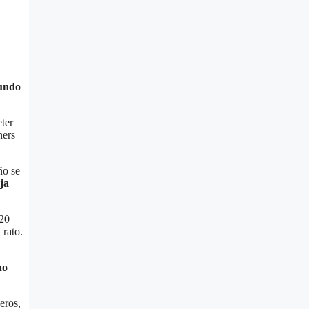
mundo
ter
ners
ño se
aja
 20
 rato.
ho
eros,