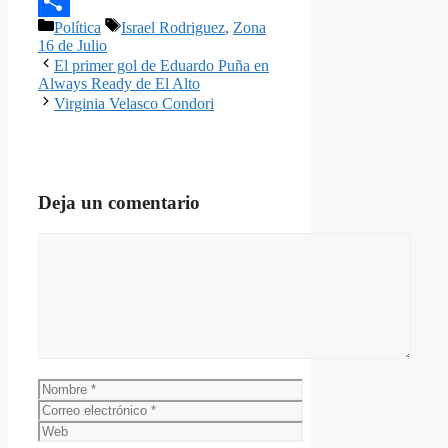
Email
Categorías
Etiquetas
Política
Israel Rodriguez
,
Zona
Compartir
16 de Julio
El primer gol de Eduardo Puña en
Always Ready de El Alto
Virginia Velasco Condori
Deja un comentario
Comentario
Nombre
Correo
electrónico
Web