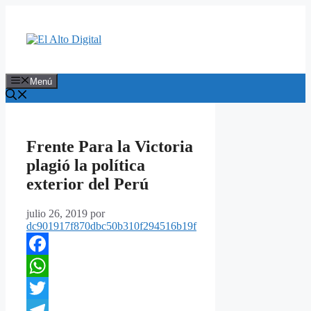
Saltar
al
contenido
Menú
Frente Para la Victoria
plagió la política
exterior del Perú
julio 26, 2019
por
dc901917f870dbc50b310f294516b19f
Facebook
WhatsApp
Twitter