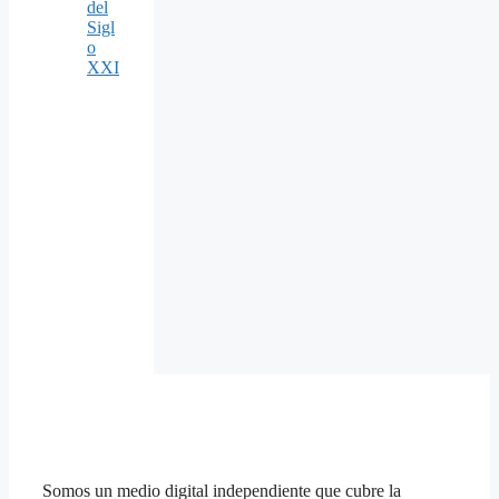
del
Sigl
o
XXI
Somos un medio digital independiente que cubre la