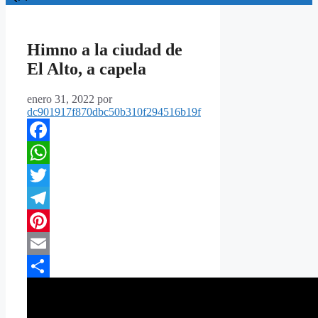
Himno a la ciudad de
El Alto, a capela
enero 31, 2022
por
dc901917f870dbc50b310f294516b19f
Facebook
WhatsApp
Twitter
Telegram
Pinterest
Email
Compartir