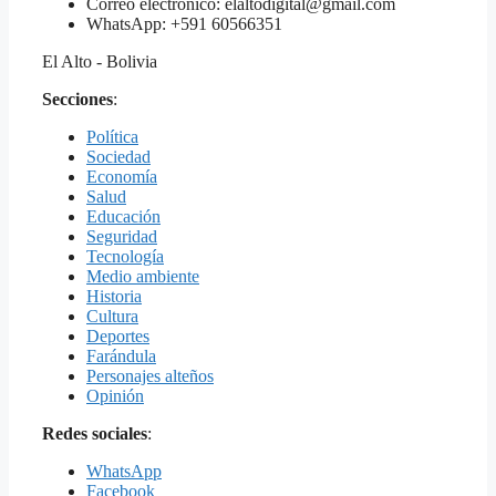
Correo electrónico: elaltodigital@gmail.com
WhatsApp: +591 60566351
El Alto - Bolivia
Secciones
:
Política
Sociedad
Economía
Salud
Educación
Seguridad
Tecnología
Medio ambiente
Historia
Cultura
Deportes
Farándula
Personajes alteños
Opinión
Redes sociales
:
WhatsApp
Facebook