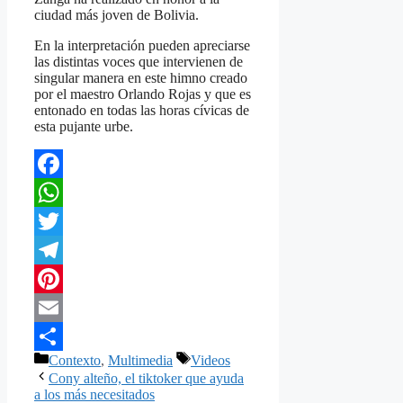
ciudad más joven de Bolivia.
En la interpretación pueden apreciarse
las distintas voces que intervienen de
singular manera en este himno creado
por el maestro Orlando Rojas y que es
entonado en todas las horas cívicas de
esta pujante urbe.
Facebook
WhatsApp
Twitter
Telegram
Pinterest
Email
Categorías
Etiquetas
Contexto
,
Multimedia
Videos
Compartir
Cony alteño, el tiktoker que ayuda
a los más necesitados