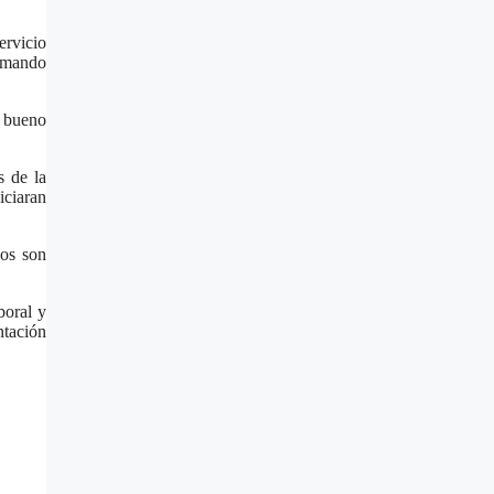
ervicio
Comando
s bueno
s de la
iciaran
nos son
boral y
ntación