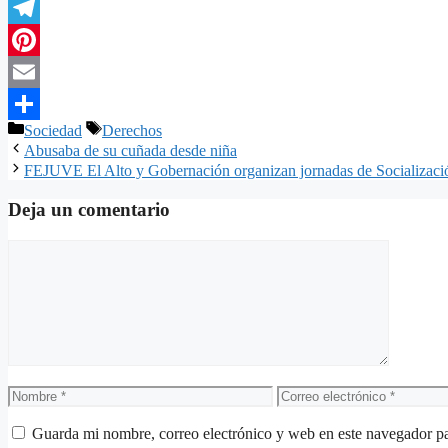
Twitter
Telegram
Pinterest
Email
Categorías
Etiquetas
Sociedad
Derechos
Compartir
Abusaba de su cuñada desde niña
FEJUVE El Alto y Gobernación organizan jornadas de Socializaci
Deja un comentario
Comentario
Nombre
Correo
electrónico
Guarda mi nombre, correo electrónico y web en este navegador p