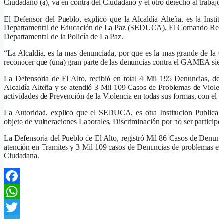
Ciudadano (a), va en contra del Ciudadano y el otro derecho al trabajo
El Defensor del Pueblo, explicó que la Alcaldía Alteña, es la Ins
Departamental de Educación de La Paz (SEDUCA), El Comando Regional
Departamental de la Policía de La Paz.
“La Alcaldía, es la mas denunciada, por que es la mas grande de la
reconocer que (una) gran parte de las denuncias contra el GAMEA si
La Defensoria de El Alto, recibió en total 4 Mil 195 Denuncias, de
Alcaldía Alteña y se atendió 3 Mil 109 Casos de Problemas de Violenci
actividades de Prevención de la Violencia en todas sus formas, con el f
La Autoridad, explicó que el SEDUCA, es otra Institución Public
objeto de vulneraciones Laborales, Discriminación por no ser partici
La Defensoria del Pueblo de El Alto, registró Mil 86 Casos de Denunc
atención en Tramites y 3 Mil 109 casos de Denuncias de problemas en
Ciudadana.
Facebook
WhatsApp