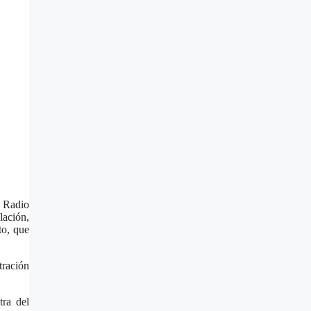
a Radio
lación,
to, que
tración
tra del