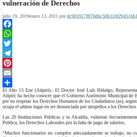
vulneración de Derechos
julio 19, 2019
enero 13, 2011
por
dc901917f870dbc50b310f294516b
Facebook
WhatsApp
Twitter
Telegram
Pinterest
Email
El Alto 13 Ene (Atipiri).- El Doctor José Luís Hidalgo, Represent
Compartir
Atipiri; ha hecho conocer que el Gobierno Autónomo Municipal de E
por no respetar los Derechos Humanos de los Ciudadanos (as), seguida
ocupa el ultimo lugar en ser denunciada por atropellos a los Derech
Las 20 Instituciones Publicas y la Alcaldía, vulneran frecuentemen
Publica, los Derechos Laborales por la falta de pago de salarios.
“Muchos funcionarios no cumplen adecuadamente se trabajo, no cum