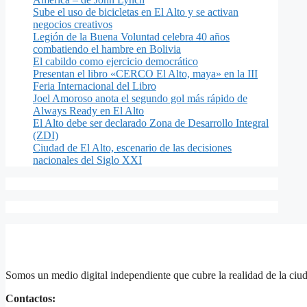
Sube el uso de bicicletas en El Alto y se activan
negocios creativos
Legión de la Buena Voluntad celebra 40 años
combatiendo el hambre en Bolivia
El cabildo como ejercicio democrático
Presentan el libro «CERCO El Alto, maya» en la III
Feria Internacional del Libro
Joel Amoroso anota el segundo gol más rápido de
Always Ready en El Alto
El Alto debe ser declarado Zona de Desarrollo Integral
(ZDI)
Ciudad de El Alto, escenario de las decisiones
nacionales del Siglo XXI
Somos un medio digital independiente que cubre la realidad de la ciud
Contactos: