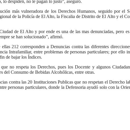
, lo despiden, no le pagan lo justo”, aseguró.
titución más vulneradora de los Derechos Humanos, seguido por el S
 de la Policía de El Alto, la Fiscalia de Distrito de El Alto y el 
 Ciudad de El Alto y por ende es una de las mas denunciadas, pero e
empre se han solucionado”, afirmó.
 ellas 212 corresponden a Denuncias contra las diferentes direccione
a Intrafamiliar, entre problemas de personas particulares; por ello in
in de bajar los Índices.
a que no respeta los Derechos, pues los Docente y algunos Ciudada
pes del Consumo de Bebidas Alcohólicas, entre otras.
ias contra las 20 Instituciones Publicas que no respetan el Derecho la
tre personas particulares, donde la Defensoria ayudó solo con la Orie