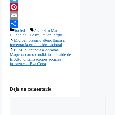
Telegram
Pinterest
Email
Categorías
Etiquetas
Sociedad
Asilo San Martín
,
Compartir
Ciudad de El Alto
,
Javier Tarqui
Microempresario alteño llama a
fomentar la producción nacional
El MAS anuncia a Zacarías
Maquera como candidato a alcalde de
El Alto; organizaciones sociales
insisten con Eva Copa
Deja un comentario
Comentario