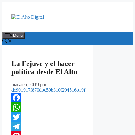
Saltar
al
contenido
Menú
La Fejuve y el hacer
política desde El Alto
marzo 6, 2019
por
dc901917f870dbc50b310f294516b19f
Facebook
WhatsApp
Twitter