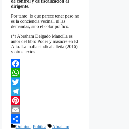
de control y de fiscalización al
dirigente.
Por tanto, lo que parece tener peso no
es la conciencia vecinal, ni las
demandas, sino el color político.
(*) Abraham Delgado Mancilla es
autor del libro Poder y masacre en El
Alto. La mafia sindical alteña (2016)
y otros textos.
Facebook
WhatsApp
Twitter
Telegram
Pinterest
Email
Categorías
Etiquetas
Opinión
,
Política
Abraham
Compartir