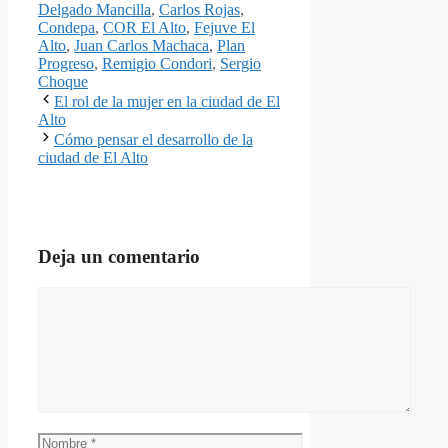
Delgado Mancilla
,
Carlos Rojas
,
Condepa
,
COR El Alto
,
Fejuve El
Alto
,
Juan Carlos Machaca
,
Plan
Progreso
,
Remigio Condori
,
Sergio
Choque
El rol de la mujer en la ciudad de El
Alto
Cómo pensar el desarrollo de la
ciudad de El Alto
Deja un comentario
Comentario
Nombre