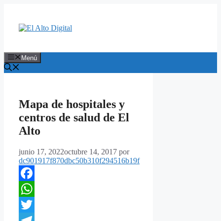
Saltar
al
contenido
Menú
Mapa de hospitales y
centros de salud de El
Alto
junio 17, 2022
octubre 14, 2017
por
dc901917f870dbc50b310f294516b19f
Facebook
WhatsApp
Twitter