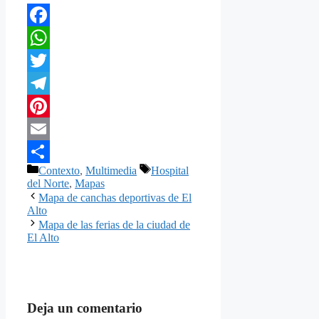
Facebook
WhatsApp
Twitter
Telegram
Pinterest
Email
Categorías
Etiquetas
Contexto
,
Multimedia
Hospital
Compartir
del Norte
,
Mapas
Mapa de canchas deportivas de El
Alto
Mapa de las ferias de la ciudad de
El Alto
Deja un comentario