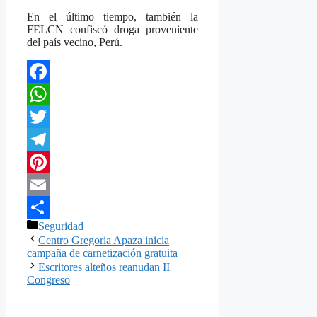
En el último tiempo, también la
FELCN confiscó droga proveniente
del país vecino, Perú.
Facebook
WhatsApp
Twitter
Telegram
Pinterest
Email
Categorías
Seguridad
Compartir
Centro Gregoria Apaza inicia
campaña de carnetización gratuita
Escritores alteños reanudan II
Congreso