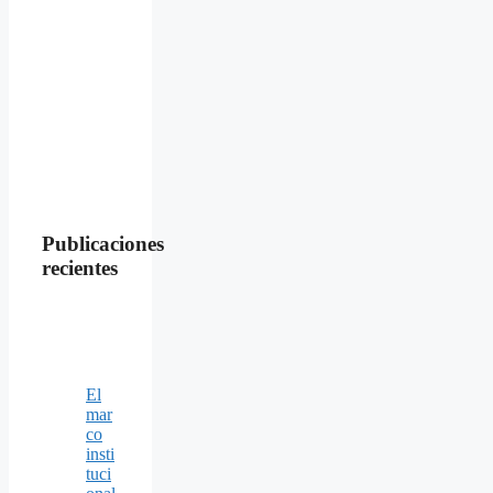
Publicaciones
recientes
El
mar
co
insti
tuci