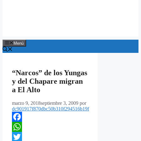
Menú
“Narcos” de los Yungas
y del Chapare migran
a El Alto
marzo 9, 2018
septiembre 3, 2009
por
dc901917f870dbc50b310f294516b19f
Facebook
WhatsApp