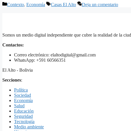
Categorías
Etiquetas
Contexto
,
Economía
Casas El Alto
Deja un comentario
Somos un medio digital independiente que cubre la realidad de la ciud
Contactos:
Correo electrónico: elaltodigital@gmail.com
WhatsApp: +591 60566351
El Alto - Bolivia
Secciones
:
Política
Sociedad
Economía
Salud
Educación
Seguridad
Tecnología
Medio ambiente