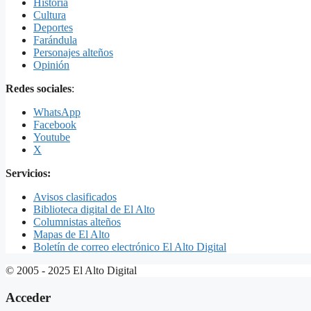
Historia
Cultura
Deportes
Farándula
Personajes alteños
Opinión
Redes sociales
:
WhatsApp
Facebook
Youtube
X
Servicios:
Avisos clasificados
Biblioteca digital de El Alto
Columnistas alteños
Mapas de El Alto
Boletín de correo electrónico El Alto Digital
© 2005 - 2025 El Alto Digital
Acceder