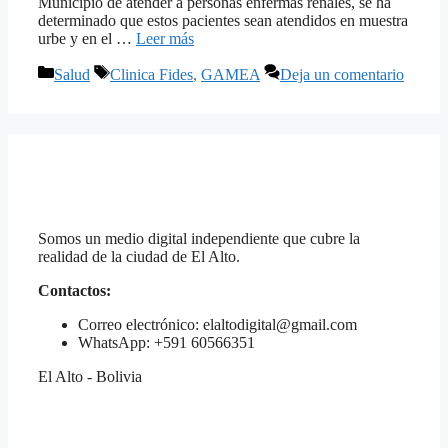
Municipio de atender a personas enfermas renales, se ha
determinado que estos pacientes sean atendidos en muestra
urbe y en el …
Leer más
Categorías
Etiquetas
Salud
Clinica Fides
,
GAMEA
Deja un comentario
Somos un medio digital independiente que cubre la
realidad de la ciudad de El Alto.
Contactos:
Correo electrónico: elaltodigital@gmail.com
WhatsApp: +591 60566351
El Alto - Bolivia