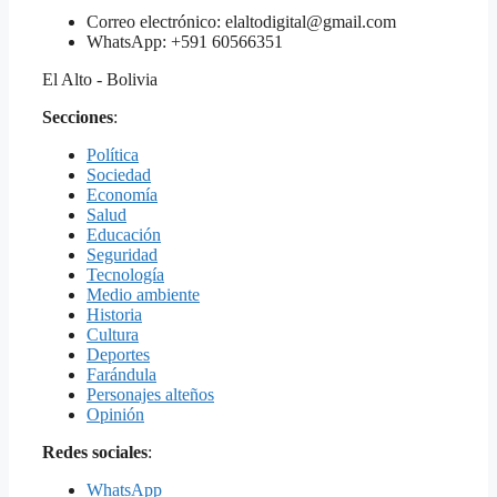
Correo electrónico: elaltodigital@gmail.com
WhatsApp: +591 60566351
El Alto - Bolivia
Secciones
:
Política
Sociedad
Economía
Salud
Educación
Seguridad
Tecnología
Medio ambiente
Historia
Cultura
Deportes
Farándula
Personajes alteños
Opinión
Redes sociales
:
WhatsApp