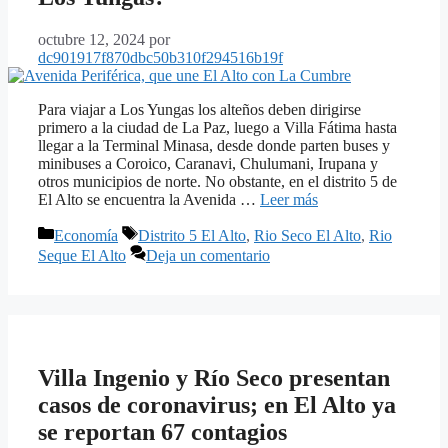
octubre 12, 2024
por
dc901917f870dbc50b310f294516b19f
Para viajar a Los Yungas los alteños deben dirigirse
primero a la ciudad de La Paz, luego a Villa Fátima hasta
llegar a la Terminal Minasa, desde donde parten buses y
minibuses a Coroico, Caranavi, Chulumani, Irupana y
otros municipios de norte. No obstante, en el distrito 5 de
El Alto se encuentra la Avenida …
Leer más
Categorías
Etiquetas
Economía
Distrito 5 El Alto
,
Rio Seco El Alto
,
Rio
Seque El Alto
Deja un comentario
Villa Ingenio y Río Seco presentan
casos de coronavirus; en El Alto ya
se reportan 67 contagios