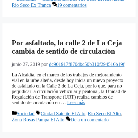
Rio Seco Ex Tranca
19 comentarios
Por asfaltado, la calle 2 de La Ceja
cambia de sentido de circulación
junio 27, 2019
por
dc901917f870dbc50b310f294516b19f
La Alcaldía, en el marco de los trabajos de mejoramiento
vial en la urbe alteña, desde hoy inicia un nuevo proyecto
de asfaltado en la Calle 2 de La Ceja, por lo que, para no
perjudicar la circulación vehicular y peatonal, la Unidad de
Regulación de Transporte (URT) realiza cambios de
sentido de circulación en …
Leer más
Categorías
Etiquetas
Sociedad
Ciudad Satelite El Alto
,
Rio Seco El Alto
,
Zona Rosas Pampa El Alto
Deja un comentario