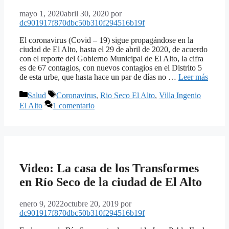
mayo 1, 2020
abril 30, 2020
por
dc901917f870dbc50b310f294516b19f
El coronavirus (Covid – 19) sigue propagándose en la
ciudad de El Alto, hasta el 29 de abril de 2020, de acuerdo
con el reporte del Gobierno Municipal de El Alto, la cifra
es de 67 contagios, con nuevos contagios en el Distrito 5
de esta urbe, que hasta hace un par de días no …
Leer más
Categorías
Etiquetas
Salud
Coronavirus
,
Rio Seco El Alto
,
Villa Ingenio
El Alto
1 comentario
Video: La casa de los Transformes
en Río Seco de la ciudad de El Alto
enero 9, 2022
octubre 20, 2019
por
dc901917f870dbc50b310f294516b19f