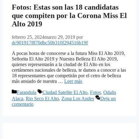
Fotos: Estas son las 18 candidatas
que compiten por la Corona Miss El
Alto 2019
febrero 25, 2024
marzo 29, 2019
por
dc901917f870dbc50b310f294516b19f
A pocas horas de conocerse a la futura Miss El Alto 2019,
Señorita El Alto 2019 y Nuestra Belleza El Alto 2019,
quienes representarán a la ciudad de El Alto en los
certámenes nacionales de belleza, te damos a conocer a las
18 representantes que competirán por el cetro de belleza
más ansiado de nuestra …
Leer más
Categorías
Etiquetas
Farandula
Ciudad Satelite El Alto
,
Fotos
,
Odalis
Alaca
,
Rio Seco El Alto
,
Zona Los Andes
Deja un
comentario