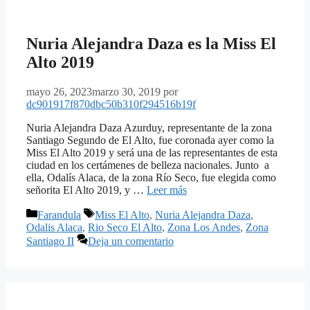
Nuria Alejandra Daza es la Miss El
Alto 2019
mayo 26, 2023
marzo 30, 2019
por
dc901917f870dbc50b310f294516b19f
Nuria Alejandra Daza Azurduy, representante de la zona
Santiago Segundo de El Alto, fue coronada ayer como la
Miss El Alto 2019 y será una de las representantes de esta
ciudad en los certámenes de belleza nacionales. Junto a
ella, Odalís Alaca, de la zona Río Seco, fue elegida como
señorita El Alto 2019, y …
Leer más
Categorías
Etiquetas
Farandula
Miss El Alto
,
Nuria Alejandra Daza
,
Odalis Alaca
,
Rio Seco El Alto
,
Zona Los Andes
,
Zona
Santiago II
Deja un comentario