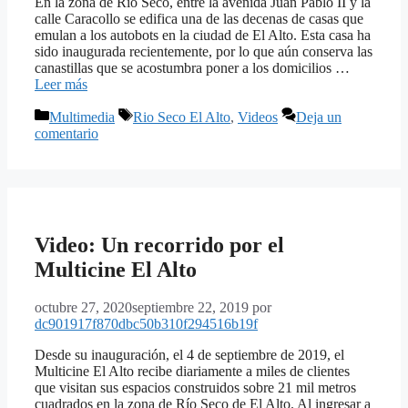
En la zona de Río Seco, entre la avenida Juan Pablo II y la
calle Caracollo se edifica una de las decenas de casas que
emulan a los autobots en la ciudad de El Alto. Esta casa ha
sido inaugurada recientemente, por lo que aún conserva las
canastillas que se acostumbra poner a los domicilios …
Leer más
Categorías
Etiquetas
Multimedia
Rio Seco El Alto
,
Videos
Deja un
comentario
Video: Un recorrido por el
Multicine El Alto
octubre 27, 2020
septiembre 22, 2019
por
dc901917f870dbc50b310f294516b19f
Desde su inauguración, el 4 de septiembre de 2019, el
Multicine El Alto recibe diariamente a miles de clientes
que visitan sus espacios construidos sobre 21 mil metros
cuadrados en la zona de Río Seco de El Alto. Al ingresar a