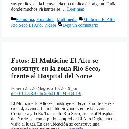
sus predios, da la bienvenida una replica del gigante Hulk,
donde muchos visitantes se …
Leer más
Categorías
Etiquetas
Economía
,
Farandula
,
Multimedia
Multicine El Alto
,
Rio Seco El Alto
,
Videos
Deja un comentario
Fotos: El Multicine El Alto se
construye en la zona Río Seco,
frente al Hospital del Norte
febrero 25, 2024
agosto 16, 2019
por
dc901917f870dbc50b310f294516b19f
El Multicine El Alto se construye en la zona norte de esta
ciudad, avenida Juan Pablo Segundo, entre la avenida
Costanera y la Ex Tranca de Río Seco, frente al Hospital
del Norte, tal como pudo comprobar El Alto Digital en una
visita al lugar. En esa ubicación se construye una