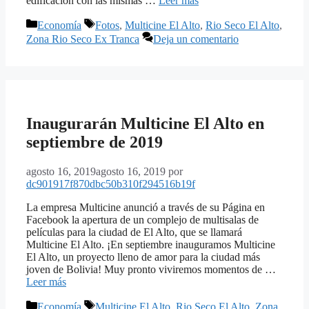
edificación con las mismas …
Leer más
Categorías
Etiquetas
Economía
Fotos
,
Multicine El Alto
,
Rio Seco El Alto
,
Zona Rio Seco Ex Tranca
Deja un comentario
Inaugurarán Multicine El Alto en
septiembre de 2019
agosto 16, 2019
agosto 16, 2019
por
dc901917f870dbc50b310f294516b19f
La empresa Multicine anunció a través de su Página en
Facebook la apertura de un complejo de multisalas de
películas para la ciudad de El Alto, que se llamará
Multicine El Alto. ¡En septiembre inauguramos Multicine
El Alto, un proyecto lleno de amor para la ciudad más
joven de Bolivia! Muy pronto viviremos momentos de …
Leer más
Categorías
Etiquetas
Economía
Multicine El Alto
,
Rio Seco El Alto
,
Zona