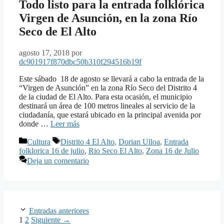
Todo listo para la entrada folklórica
Virgen de Asunción, en la zona Río
Seco de El Alto
agosto 17, 2018
por
dc901917f870dbc50b310f294516b19f
Este sábado 18 de agosto se llevará a cabo la entrada de la
“Virgen de Asunción” en la zona Río Seco del Distrito 4
de la ciudad de El Alto. Para esta ocasión, el municipio
destinará un área de 100 metros lineales al servicio de la
ciudadanía, que estará ubicado en la principal avenida por
donde …
Leer más
Categorías
Etiquetas
Cultura
Distrito 4 El Alto
,
Dorian Ulloa
,
Entrada
folklorica 16 de julio
,
Rio Seco El Alto
,
Zona 16 de Julio
Deja un comentario
Entradas anteriores
Página
Página
1
2
Siguiente
→