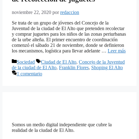
noviembre 22, 2020
por
redaccion
Se trata de un grupo de jóvenes del Concejo de la
Juventud de la ciudad de El Alto que pretenden recolectar
y comprar juguetes para los niños de las zonas periurbanas
de la urbe alteña. El primer encuentro de coordinación
comenzó el sábado 21 de noviembre, donde se definieron
los mecanismos, logística para llevar adelante …
Leer más
Categorías
Etiquetas
Sociedad
Ciudad de El Alto
,
Concejo de la Juventud
de la ciudad de El Alto
,
Franklin Flores
,
Shoping El Alto
1 comentario
Somos un medio digital independiente que cubre la
realidad de la ciudad de El Alto.