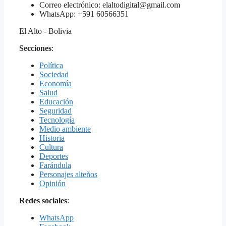
Correo electrónico: elaltodigital@gmail.com
WhatsApp: +591 60566351
El Alto - Bolivia
Secciones
:
Política
Sociedad
Economía
Salud
Educación
Seguridad
Tecnología
Medio ambiente
Historia
Cultura
Deportes
Farándula
Personajes alteños
Opinión
Redes sociales
:
WhatsApp