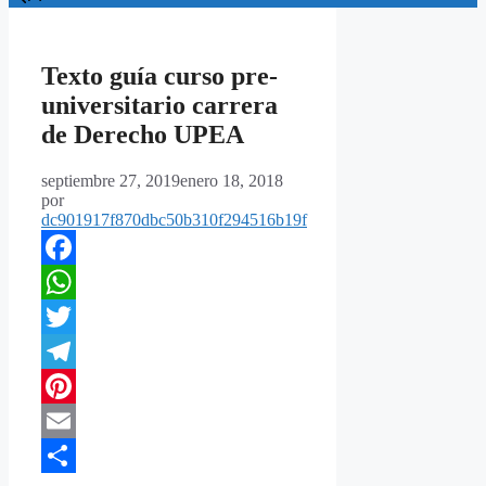
Texto guía curso pre-
universitario carrera
de Derecho UPEA
septiembre 27, 2019
enero 18, 2018
por
dc901917f870dbc50b310f294516b19f
Facebook
WhatsApp
Twitter
Telegram
Pinterest
Email