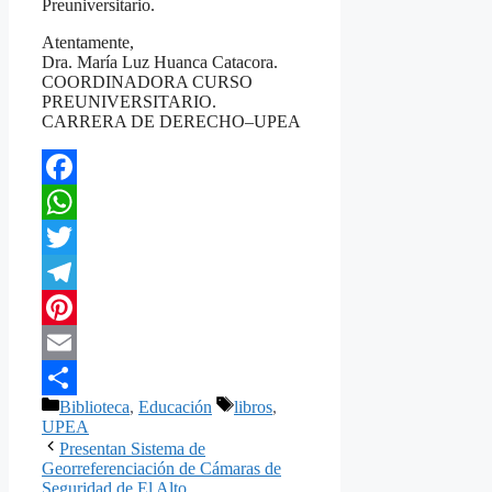
Preuniversitario.
Atentamente,
Dra. María Luz Huanca Catacora.
COORDINADORA CURSO
PREUNIVERSITARIO.
CARRERA DE DERECHO–UPEA
Facebook
WhatsApp
Twitter
Telegram
Pinterest
Email
Categorías
Etiquetas
Biblioteca
,
Educación
libros
,
Compartir
UPEA
Presentan Sistema de
Georreferenciación de Cámaras de
Seguridad de El Alto