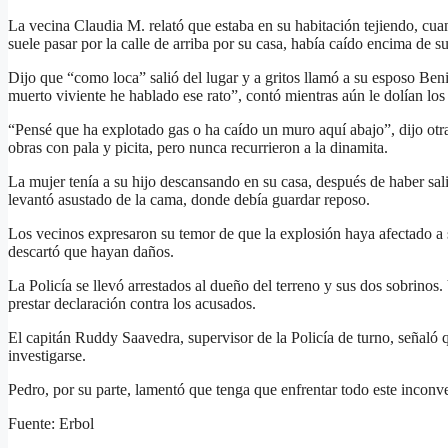
La vecina Claudia M. relató que estaba en su habitación tejiendo, cua
suele pasar por la calle de arriba por su casa, había caído encima de s
Dijo que “como loca” salió del lugar y a gritos llamó a su esposo Be
muerto viviente he hablado ese rato”, contó mientras aún le dolían los
“Pensé que ha explotado gas o ha caído un muro aquí abajo”, dijo otra
obras con pala y picita, pero nunca recurrieron a la dinamita.
La mujer tenía a su hijo descansando en su casa, después de haber sal
levantó asustado de la cama, donde debía guardar reposo.
Los vecinos expresaron su temor de que la explosión haya afectado a 
descartó que hayan daños.
La Policía se llevó arrestados al dueño del terreno y sus dos sobrinos
prestar declaración contra los acusados.
El capitán Ruddy Saavedra, supervisor de la Policía de turno, señaló q
investigarse.
Pedro, por su parte, lamentó que tenga que enfrentar todo este inconve
Fuente: Erbol