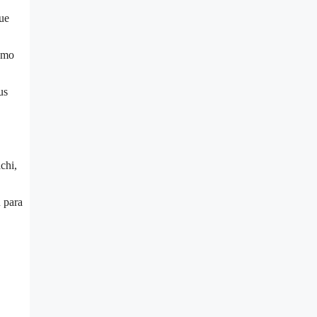
que
como
us
chi,
n para