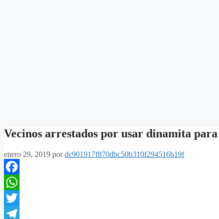
Vecinos arrestados por usar dinamita para
enero 29, 2019
por
dc901917f870dbc50b310f294516b19f
Facebook
WhatsApp
Twitter