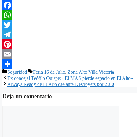
Facebook
WhatsApp
Twitter
Telegram
Pinterest
Email
Categorías
Etiquetas
Seguridad
Feria 16 de Julio
,
Zona Alto Villa Victoria
Compartir
Ex concejal Teófilo Quispe: «El MAS pierde espacio en El Alto»
Always Ready de El Alto cae ante Destroyers por 2 a 0
Deja un comentario
Comentario