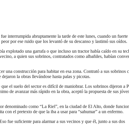
, fue interrumpida abruptamente la tarde de este lunes, cuando un fuerte
o peor por ese ruido que los levantó de su descanso y lastimó sus oídos.
a explotado una garrafa o que incluso un tractor había caído en su tec
 vecino, a quien sus sobrinos, contratados como albañiles, habían conv
cer una construcción para habitar en esa zona. Contrató a sus sobrinos
 dejaron la obras llevándose hasta palas y picotas.
 que el suelo del sector es difícil de maniobrar. Los sobrinos dijeron a 
ánimo de avanzar más rápido en la obra, aceptó la propuesta de sus jóve
ctor denominado como “La Riel”, en la ciudad de El Alto, donde funcio
mita con el pretexto de que la iba a usar para “sahumar” a un enfermo.
so fue suficiente para alarmar a sus vecinos y que él, junto a sus dos