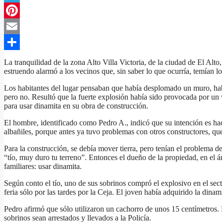
Telegram
Pinterest
Email
Compartir
La tranquilidad de la zona Alto Villa Victoria, de la ciudad de El Alto
estruendo alarmó a los vecinos que, sin saber lo que ocurría, temían l
Los habitantes del lugar pensaban que había desplomado un muro, habí
pero no. Resultó que la fuerte explosión había sido provocada por un
para usar dinamita en su obra de construcción.
El hombre, identificado como Pedro A., indicó que su intención es ha
albañiles, porque antes ya tuvo problemas con otros constructores, que
Para la construcción, se debía mover tierra, pero tenían el problema de
“tío, muy duro tu terreno”. Entonces el dueño de la propiedad, en el 
familiares: usar dinamita.
Según conto el tío, uno de sus sobrinos compró el explosivo en el se
feria sólo por las tardes por la Ceja. El joven había adquirido la dina
Pedro afirmó que sólo utilizaron un cachorro de unos 15 centímetros. E
sobrinos sean arrestados y llevados a la Policía.