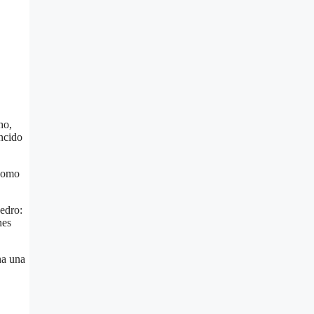
ho,
encido
 como
Pedro:
nes
na una