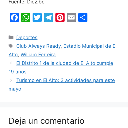
Fuente: Diez.bo
F
W
T
T
Pi
E
C
a
h
w
el
nt
m
o
c
at
itt
e
er
ai
m
Categorías
Deportes
e
s
er
gr
e
l
p
Etiquetas
Club Always Ready
,
Estadio Municipal de El
b
A
a
st
ar
Alto
,
William Ferreira
o
p
m
tir
El Distrito 1 de la ciudad de El Alto cumple
o
p
19 años
k
Turismo en El Alto: 3 actividades para este
mayo
Deja un comentario