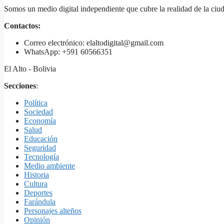
Somos un medio digital independiente que cubre la realidad de la ciud
Contactos:
Correo electrónico: elaltodigital@gmail.com
WhatsApp: +591 60566351
El Alto - Bolivia
Secciones
:
Política
Sociedad
Economía
Salud
Educación
Seguridad
Tecnología
Medio ambiente
Historia
Cultura
Deportes
Farándula
Personajes alteños
Opinión