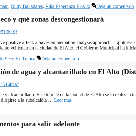
mani
,
Rudy Balladares
,
Villa Esperanza El Alto
Deja un comentario
eco y qué zonas descongestionará
4516b19f
e positive affect: a bayesian mediation analysis approach – ig fitness s
iento vehicular en la ciudad de El Alto, el Gobierno Municipal ha inic
io Seco Ex Tranca
Deja un comentario
ón de agua y alcantarillado en El Alto (Dist
94516b19f
e y alcantarillado. Este trámite en la ciudad de El Alto se lo realiza
dirigirse a la subalcaldía …
Leer más
mentos para salir adelante