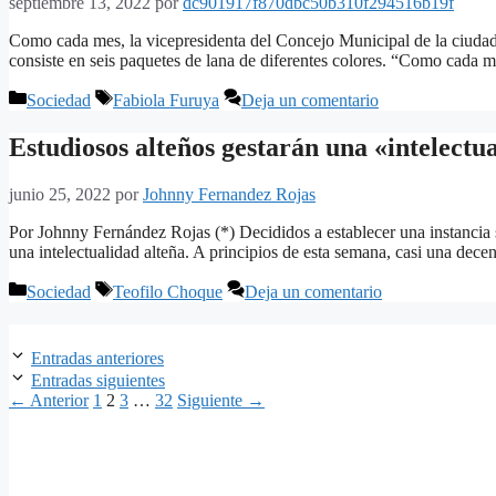
septiembre 13, 2022
por
dc901917f870dbc50b310f294516b19f
Como cada mes, la vicepresidenta del Concejo Municipal de la ciudad 
consiste en seis paquetes de lana de diferentes colores. “Como cada m
Categorías
Etiquetas
Sociedad
Fabiola Furuya
Deja un comentario
Estudiosos alteños gestarán una «intelectu
junio 25, 2022
por
Johnny Fernandez Rojas
Por Johnny Fernández Rojas (*) Decididos a establecer una instancia sos
una intelectualidad alteña. A principios de esta semana, casi una dec
Categorías
Etiquetas
Sociedad
Teofilo Choque
Deja un comentario
Entradas anteriores
Entradas siguientes
Página
Página
Página
Página
←
Anterior
1
2
3
…
32
Siguiente
→