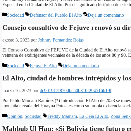
Especial en la Ciudad de El Alto. Por el significado histórico de est
Categorías
Etiquetas
Sociedad
Defensor del Pueblo El Alto
Deja un comentario
Consejo consultivo de Fejuve renovó su dir
agosto 3, 2023
por
Johnny Fernandez Rojas
El Consejo Consultivo de FEJUVE de la Ciudad de El Alto renovó su di
veintena de exdirigentes vecinales de la década de los años 80 y 90. 
Categorías
Etiquetas
Sociedad
Fejuve El Alto
Deja un comentario
El Alto, ciudad de hombres intrépidos y los
marzo 16, 2023
por
dc901917f870dbc50b310f294516b19f
Por Pablo Mamani Ramírez (*) Introducción El Alto de 2023 se muestr
montaña nevada del Huayna Potosí es como su propia existencia socia
Categorías
Etiquetas
Opinión
,
Sociedad
Freddy Mamani
,
La Ceja El Alto
,
Zona Senk
Mahbub Ul Haq: «Si Bolivia tiene futuro es