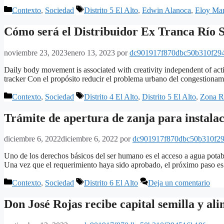
Categorías
Etiquetas
Contexto
,
Sociedad
Distrito 5 El Alto
,
Edwin Alanoca
,
Eloy Ma
Cómo será el Distribuidor Ex Tranca Río S
noviembre 23, 2023
enero 13, 2023
por
dc901917f870dbc50b310f29
Daily body movement is associated with creativity independent of activ
tracker Con el propósito reducir el problema urbano del congestionam
Categorías
Etiquetas
Contexto
,
Sociedad
Distrito 4 El Alto
,
Distrito 5 El Alto
,
Zona R
Trámite de apertura de zanja para instalaci
diciembre 6, 2022
diciembre 6, 2022
por
dc901917f870dbc50b310f2
Uno de los derechos básicos del ser humano es el acceso a agua potabl
Una vez que el requerimiento haya sido aprobado, el próximo paso es 
Categorías
Etiquetas
Contexto
,
Sociedad
Distrito 6 El Alto
Deja un comentario
Don José Rojas recibe capital semilla y ali