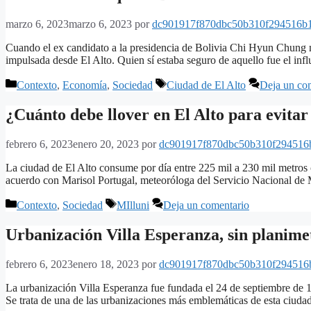
marzo 6, 2023
marzo 6, 2023
por
dc901917f870dbc50b310f294516b
Cuando el ex candidato a la presidencia de Bolivia Chi Hyun Chung me
impulsada desde El Alto. Quien sí estaba seguro de aquello fue el 
Categorías
Etiquetas
Contexto
,
Economía
,
Sociedad
Ciudad de El Alto
Deja un co
¿Cuánto debe llover en El Alto para evitar
febrero 6, 2023
enero 20, 2023
por
dc901917f870dbc50b310f294516
La ciudad de El Alto consume por día entre 225 mil a 230 mil metros c
acuerdo con Marisol Portugal, meteoróloga del Servicio Nacional de
Categorías
Etiquetas
Contexto
,
Sociedad
MIlluni
Deja un comentario
Urbanización Villa Esperanza, sin planime
febrero 6, 2023
enero 18, 2023
por
dc901917f870dbc50b310f294516
La urbanización Villa Esperanza fue fundada el 24 de septiembre de 1
Se trata de una de las urbanizaciones más emblemáticas de esta ciud