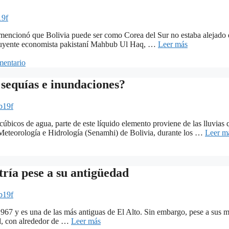
19f
ncionó que Bolivia puede ser como Corea del Sur no estaba alejado de 
influyente economista pakistaní Mahbub Ul Haq, …
Leer más
mentario
 sequías e inundaciones?
b19f
úbicos de agua, parte de este líquido elemento proviene de las lluvias
 Meteorología e Hidrología (Senamhi) de Bolivia, durante los …
Leer m
tría pese a su antigüedad
b19f
967 y es una de las más antiguas de El Alto. Sin embargo, pese a sus má
ad, con alrededor de …
Leer más