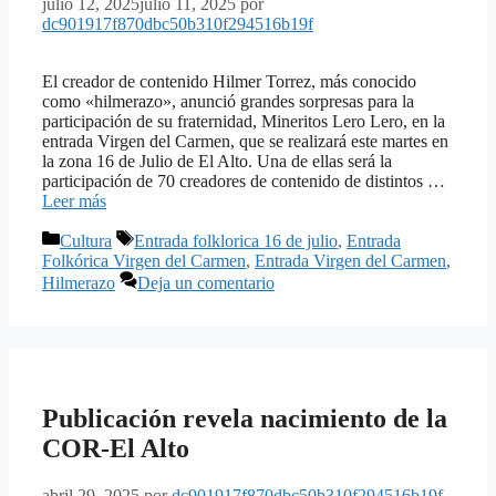
julio 12, 2025
julio 11, 2025
por
dc901917f870dbc50b310f294516b19f
El creador de contenido Hilmer Torrez, más conocido
como «hilmerazo», anunció grandes sorpresas para la
participación de su fraternidad, Mineritos Lero Lero, en la
entrada Virgen del Carmen, que se realizará este martes en
la zona 16 de Julio de El Alto. Una de ellas será la
participación de 70 creadores de contenido de distintos …
Leer más
Categorías
Etiquetas
Cultura
Entrada folklorica 16 de julio
,
Entrada
Folkórica Virgen del Carmen
,
Entrada Virgen del Carmen
,
Hilmerazo
Deja un comentario
Publicación revela nacimiento de la
COR-El Alto
abril 29, 2025
por
dc901917f870dbc50b310f294516b19f