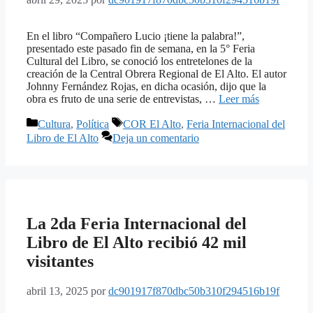
En el libro “Compañero Lucio ¡tiene la palabra!”,
presentado este pasado fin de semana, en la 5° Feria
Cultural del Libro, se conoció los entretelones de la
creación de la Central Obrera Regional de El Alto. El autor
Johnny Fernández Rojas, en dicha ocasión, dijo que la
obra es fruto de una serie de entrevistas, …
Leer más
Categorías
Etiquetas
Cultura
,
Política
COR El Alto
,
Feria Internacional del
Libro de El Alto
Deja un comentario
La 2da Feria Internacional del
Libro de El Alto recibió 42 mil
visitantes
abril 13, 2025
por
dc901917f870dbc50b310f294516b19f