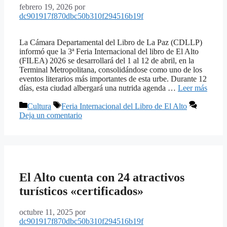
febrero 19, 2026
por
dc901917f870dbc50b310f294516b19f
La Cámara Departamental del Libro de La Paz (CDLLP)
informó que la 3ª Feria Internacional del libro de El Alto
(FILEA) 2026 se desarrollará del 1 al 12 de abril, en la
Terminal Metropolitana, consolidándose como uno de los
eventos literarios más importantes de esta urbe. Durante 12
días, esta ciudad albergará una nutrida agenda …
Leer más
Categorías
Etiquetas
Cultura
Feria Internacional del Libro de El Alto
Deja un comentario
El Alto cuenta con 24 atractivos
turísticos «certificados»
octubre 11, 2025
por
dc901917f870dbc50b310f294516b19f