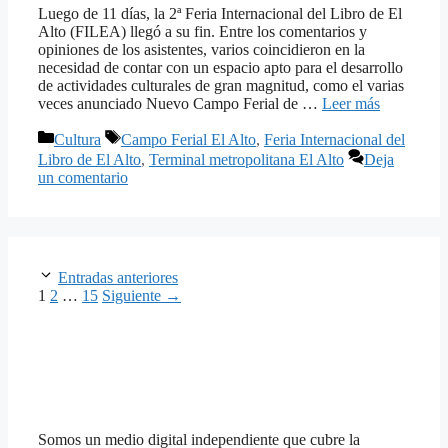
Luego de 11 días, la 2ª Feria Internacional del Libro de El
Alto (FILEA) llegó a su fin. Entre los comentarios y
opiniones de los asistentes, varios coincidieron en la
necesidad de contar con un espacio apto para el desarrollo
de actividades culturales de gran magnitud, como el varias
veces anunciado Nuevo Campo Ferial de …
Leer más
Categorías
Etiquetas
Cultura
Campo Ferial El Alto
,
Feria Internacional del
Libro de El Alto
,
Terminal metropolitana El Alto
Deja
un comentario
Entradas anteriores
Página
Página
Página
1
2
…
15
Siguiente
→
Somos un medio digital independiente que cubre la