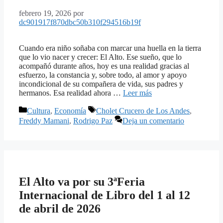
febrero 19, 2026
por
dc901917f870dbc50b310f294516b19f
Cuando era niño soñaba con marcar una huella en la tierra
que lo vio nacer y crecer: El Alto. Ese sueño, que lo
acompañó durante años, hoy es una realidad gracias al
esfuerzo, la constancia y, sobre todo, al amor y apoyo
incondicional de su compañera de vida, sus padres y
hermanos. Esa realidad ahora …
Leer más
Categorías
Etiquetas
Cultura
,
Economía
Cholet Crucero de Los Andes
,
Freddy Mamani
,
Rodrigo Paz
Deja un comentario
El Alto va por su 3ªFeria
Internacional de Libro del 1 al 12
de abril de 2026