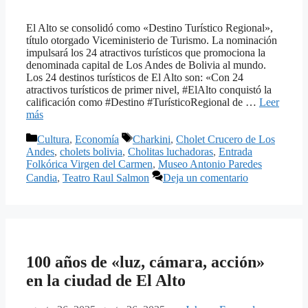
El Alto se consolidó como «Destino Turístico Regional»,
título otorgado Viceministerio de Turismo. La nominación
impulsará los 24 atractivos turísticos que promociona la
denominada capital de Los Andes de Bolivia al mundo.
Los 24 destinos turísticos de El Alto son: «Con 24
atractivos turísticos de primer nivel, #ElAlto conquistó la
calificación como #Destino #TurísticoRegional de …
Leer
más
Categorías
Etiquetas
Cultura
,
Economía
Charkini
,
Cholet Crucero de Los
Andes
,
cholets bolivia
,
Cholitas luchadoras
,
Entrada
Folkórica Virgen del Carmen
,
Museo Antonio Paredes
Candia
,
Teatro Raul Salmon
Deja un comentario
100 años de «luz, cámara, acción»
en la ciudad de El Alto