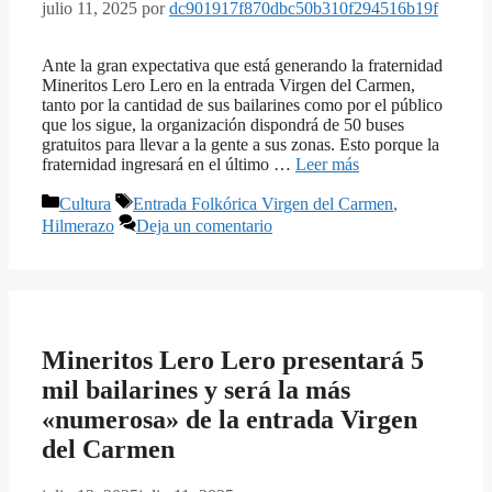
julio 11, 2025
por
dc901917f870dbc50b310f294516b19f
Ante la gran expectativa que está generando la fraternidad
Mineritos Lero Lero en la entrada Virgen del Carmen,
tanto por la cantidad de sus bailarines como por el público
que los sigue, la organización dispondrá de 50 buses
gratuitos para llevar a la gente a sus zonas. Esto porque la
fraternidad ingresará en el último …
Leer más
Categorías
Etiquetas
Cultura
Entrada Folkórica Virgen del Carmen
,
Hilmerazo
Deja un comentario
Mineritos Lero Lero presentará 5
mil bailarines y será la más
«numerosa» de la entrada Virgen
del Carmen