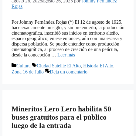
agosto 26, 2025
agosto 26, 2025
por
Johnny Fernandez
Rojas
Por Johnny Fernández Rojas (*) El 12 de agosto de 1925,
hace exactamente un siglo, y sin pretenderlo, la producción
cinematográfica, inscribió sus inicios en territorio alteño,
espacio geográfico, en ese entonces, aún con una escasa y
dispersa población. Se puede entender como producción
cinematográfica, al proceso de creación de una película,
desde la concepción …
Leer más
Categorías
Etiquetas
Cultura
Ciudad Satelite El Alto
,
Historia El Alto
,
Zona 16 de Julio
Deja un comentario
Mineritos Lero Lero habilita 50
buses gratuitos para el público
luego de la entrada