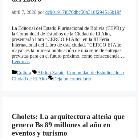
abril 7, 2026
por
dc901917f870dbc50b310f294516b19f
La Editorial del Estado Plurinacional de Bolivia (EEPB) y
la Comunidad de Estudios de la Ciudad de El Alto,
presentarán libro “CERCO El Alto” en la III Feria
Internacional del Libro de esta ciudad. “CERCO El Alto,
maya” es la primera publicación de una serie de entregas
previstas para en el futuro próximo, como consecuencia …
Leer más
Categorías
Etiquetas
Cultura
Abdon Zarate
,
Comunidad de Estudios de la
Ciudad de El Alto
Deja un comentario
Cholets: La arquitectura alteña que
genera Bs 89 millones al año en
eventos y turismo