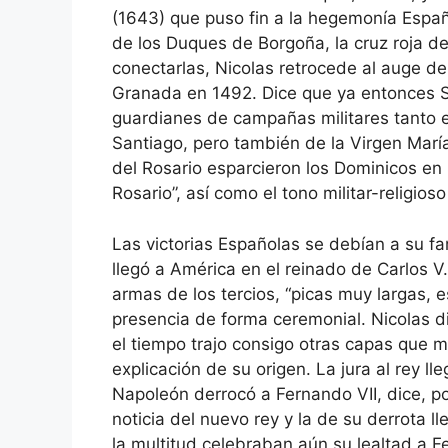
(1643) que puso fin a la hegemonía Españ
de los Duques de Borgoña, la cruz roja 
conectarlas, Nicolas retrocede al auge del
Granada en 1492. Dice que ya entonces 
guardianes de campañas militares tanto e
Santiago, pero también de la Virgen Marí
del Rosario esparcieron los Dominicos en
Rosario”, así como el tono militar-religioso
Las victorias Españolas se debían a su fa
llegó a América en el reinado de Carlos V.
armas de los tercios, “picas muy largas, e
presencia de forma ceremonial. Nicolas d
el tiempo trajo consigo otras capas que ma
explicación de su origen. La jura al rey l
Napoleón derrocó a Fernando VII, dice, po
noticia del nuevo rey y la de su derrota l
la multitud celebraban aún su lealtad a Fe