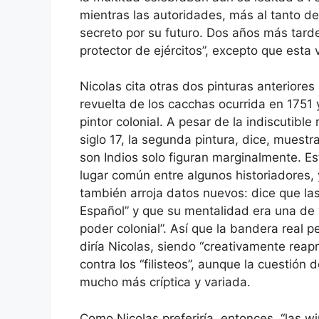
mientras las autoridades, más al tanto d
secreto por su futuro. Dos años más tarde
protector de ejércitos”, excepto que esta
Nicolas cita otras dos pinturas anteriore
revuelta de los cacchas ocurrida en 1751 
pintor colonial. A pesar de la indiscutib
siglo 17, la segunda pintura, dice, muestr
son Indios solo figuran marginalmente. Es
lugar común entre algunos historiadores, 
también arroja datos nuevos: dice que las
Español” y que su mentalidad era una de
poder colonial”. Así que la bandera real p
diría Nicolas, siendo “creativamente reap
contra los “filisteos”, aunque la cuestión
mucho más críptica y variada.
Como Nicolas preferiría, entonces, “las w