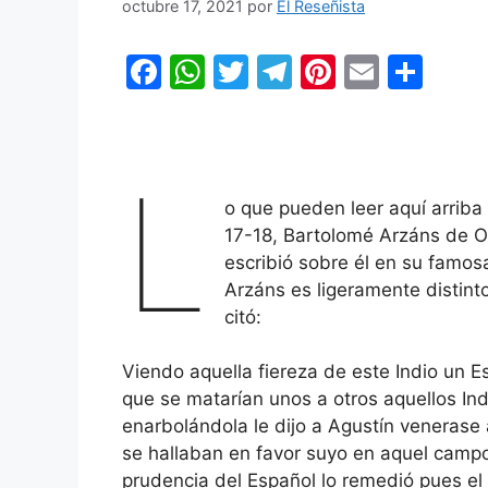
octubre 17, 2021
por
El Reseñista
F
W
T
T
Pi
E
C
a
h
w
el
nt
m
o
c
at
itt
e
er
ai
m
e
s
er
gr
e
l
p
L
b
A
a
st
ar
o que pueden leer aquí arriba
17-18, Bartolomé Arzáns de Or
o
p
m
tir
escribió sobre él en su famosa 
o
p
Arzáns es ligeramente distint
k
citó:
Viendo aquella fiereza de este Indio un Es
que se matarían unos a otros aquellos Ind
enarbolándola le dijo a Agustín venerase 
se hallaban en favor suyo en aquel campo
prudencia del Español lo remedió pues el I