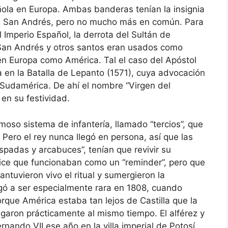
ola en Europa. Ambas banderas tenían la insignia
de San Andrés, pero no mucho más en común. Para
 Imperio Español, la derrota del Sultán de
San Andrés y otros santos eran usados como
n Europa como América. Tal el caso del Apóstol
a en la Batalla de Lepanto (1571), cuya advocación
 Sudamérica. De ahí el nombre “Virgen del
 en su festividad.
moso sistema de infantería, llamado “tercios”, que
 Pero el rey nunca llegó en persona, así que las
spadas y arcabuces”, tenían que revivir su
ice que funcionaban como un “reminder”, pero que
ntuvieron vivo el ritual y sumergieron la
legó a ser especialmente rara en 1808, cuando
rque América estaba tan lejos de Castilla que la
legaron prácticamente al mismo tiempo. El alférez y
rnando VII ese año en la villa imperial de Potosí,