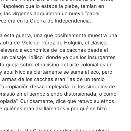
e Napoleón que lo estaba la plebe, temían en
, las vírgenes adquirieron un nuevo “papel
 vez era en la Guerra de Independencia.
s a esta guerra, una que posiblemente muestra una
y otra de Melchor Pérez de Holguín, el clásico
le relevancia económica de los cacchas desde el
a un paisaje “idílico” donde ya que los insurgentes
ta queja sobre el racismo del arte colonial es un
y aquí Nicolas ciertamente se suma al eco, pero
 armas de los cacchas eran “las de un tercio
 “apropiación desacomplejada de los símbolos de
ersistió en el tiempo siendo distorsionada, o como
ropiada”. Curiosamente, dice que retuvo su ethos
 de quiénes eran así llamados y por qué se hizo
iphalas del Rey” deben ser discutidas en plural