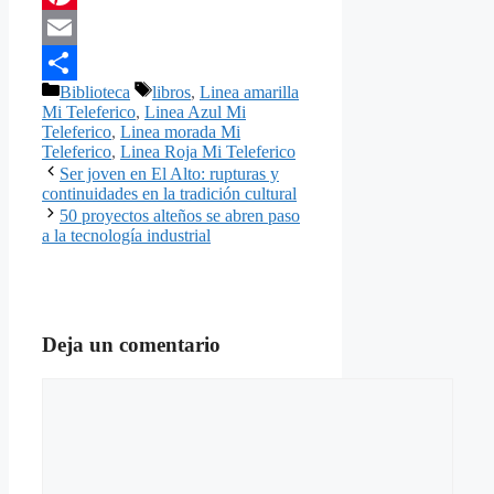
Pinterest
Email
Categorías
Etiquetas
Biblioteca
libros
,
Linea amarilla
Compartir
Mi Teleferico
,
Linea Azul Mi
Teleferico
,
Linea morada Mi
Teleferico
,
Linea Roja Mi Teleferico
Ser joven en El Alto: rupturas y
continuidades en la tradición cultural
50 proyectos alteños se abren paso
a la tecnología industrial
Deja un comentario
Comentario