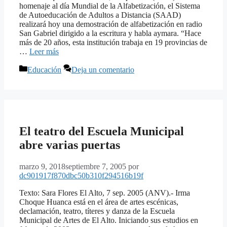
homenaje al día Mundial de la Alfabetización, el Sistema
de Autoeducación de Adultos a Distancia (SAAD)
realizará hoy una demostración de alfabetización en radio
San Gabriel dirigido a la escritura y habla aymara. “Hace
más de 20 años, esta institución trabaja en 19 provincias de
…
Leer más
Categorías
Educación
Deja un comentario
El teatro del Escuela Municipal
abre varias puertas
marzo 9, 2018
septiembre 7, 2005
por
dc901917f870dbc50b310f294516b19f
Texto: Sara Flores El Alto, 7 sep. 2005 (ANV).- Irma
Choque Huanca está en el área de artes escénicas,
declamación, teatro, títeres y danza de la Escuela
Municipal de Artes de El Alto. Iniciando sus estudios en