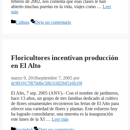
febrero de 2002, nos comenta que esas clases le han
abierto muchas puertas en la vida, viajes como …
Leer
más
Categorías
Cultura
Deja un comentario
Floricultores incentivan producción
en El Alto
marzo 9, 2018
septiembre 7, 2005
por
dc901917f870dbc50b310f294516b19f
El Alto, 7 sep. 2005 (ANV).- Con el nombre de jardineros,
hace 13 años, un grupo de tres familias dedicado al cultivo
de flores ornamentales recorrieron las ferias de El Alto para
ofrecer una variedad de flores y plantas. Este esfuerzo hoy
ha logrado consolidarse, una muestra es la inauguración
este lunes de la XI …
Leer más
Categorías
Sociedad
Deja un comentario