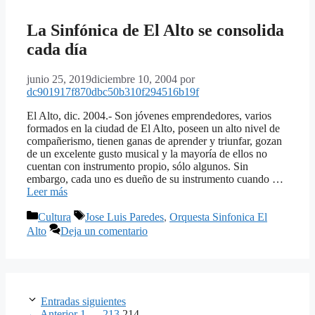
La Sinfónica de El Alto se consolida
cada día
junio 25, 2019
diciembre 10, 2004
por
dc901917f870dbc50b310f294516b19f
El Alto, dic. 2004.- Son jóvenes emprendedores, varios
formados en la ciudad de El Alto, poseen un alto nivel de
compañerismo, tienen ganas de aprender y triunfar, gozan
de un excelente gusto musical y la mayoría de ellos no
cuentan con instrumento propio, sólo algunos. Sin
embargo, cada uno es dueño de su instrumento cuando …
Leer más
Categorías
Etiquetas
Cultura
Jose Luis Paredes
,
Orquesta Sinfonica El
Alto
Deja un comentario
Entradas siguientes
Página
Página
Página
←
Anterior
1
…
213
214