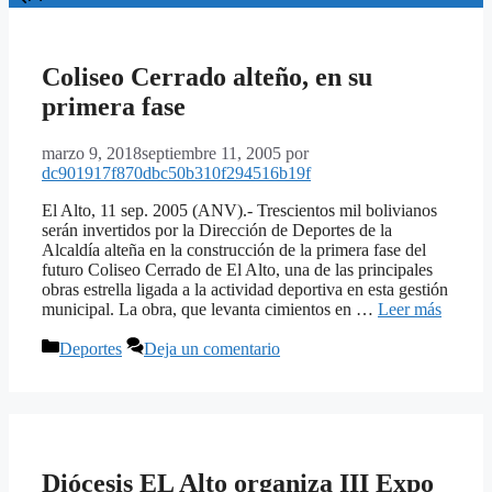
Coliseo Cerrado alteño, en su
primera fase
marzo 9, 2018
septiembre 11, 2005
por
dc901917f870dbc50b310f294516b19f
El Alto, 11 sep. 2005 (ANV).- Trescientos mil bolivianos
serán invertidos por la Dirección de Deportes de la
Alcaldía alteña en la construcción de la primera fase del
futuro Coliseo Cerrado de El Alto, una de las principales
obras estrella ligada a la actividad deportiva en esta gestión
municipal. La obra, que levanta cimientos en …
Leer más
Categorías
Deportes
Deja un comentario
Diócesis EL Alto organiza III Expo