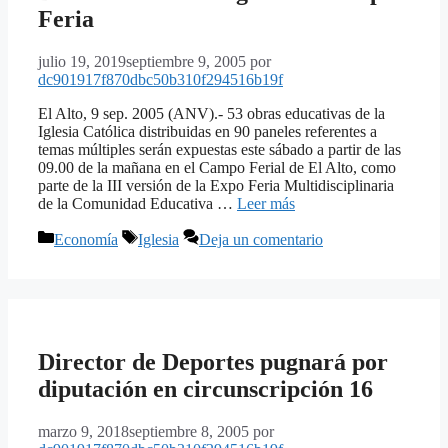
Feria
julio 19, 2019
septiembre 9, 2005
por
dc901917f870dbc50b310f294516b19f
El Alto, 9 sep. 2005 (ANV).- 53 obras educativas de la
Iglesia Católica distribuidas en 90 paneles referentes a
temas múltiples serán expuestas este sábado a partir de las
09.00 de la mañana en el Campo Ferial de El Alto, como
parte de la III versión de la Expo Feria Multidisciplinaria
de la Comunidad Educativa …
Leer más
Categorías
Etiquetas
Economía
Iglesia
Deja un comentario
Director de Deportes pugnará por
diputación en circunscripción 16
marzo 9, 2018
septiembre 8, 2005
por