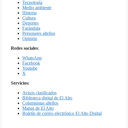
Tecnología
Medio ambiente
Historia
Cultura
Deportes
Farándula
Personajes alteños
Opinión
Redes sociales
:
WhatsApp
Facebook
Youtube
X
Servicios:
Avisos clasificados
Biblioteca digital de El Alto
Columnistas alteños
Mapas de El Alto
Boletín de correo electrónico El Alto Digital