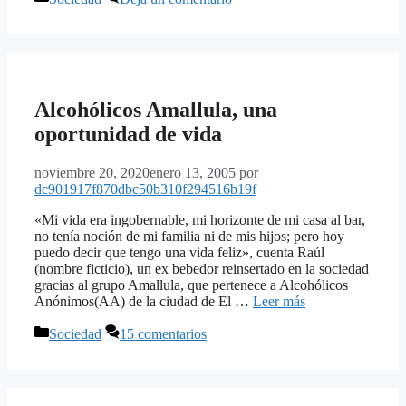
Alcohólicos Amallula, una
oportunidad de vida
noviembre 20, 2020
enero 13, 2005
por
dc901917f870dbc50b310f294516b19f
«Mi vida era ingobernable, mi horizonte de mi casa al bar,
no tenía noción de mi familia ni de mis hijos; pero hoy
puedo decir que tengo una vida feliz», cuenta Raúl
(nombre ficticio), un ex bebedor reinsertado en la sociedad
gracias al grupo Amallula, que pertenece a Alcohólicos
Anónimos(AA) de la ciudad de El …
Leer más
Categorías
Sociedad
15 comentarios