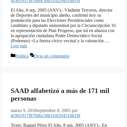
dc901917f870dbc50b310f294516b19f
El Alto, 8 sep. 2005 (ANV).- Vladimir Terceros, director
de Deportes del municipio alteño, confirmó hoy su
postulación para las Elecciones Presidenciales como
candidato a diputado uninominal por la Circunscripción 16
en representación de Plan Progreso, que irá en alianza con
la agrupación ciudadana Poder Democrático Social
(Podemos) «La fuerza cívico vecinal y la valoración …
Leer más
Categorías
Política
Deja un comentario
SAAD alfabetizó a más de 171 mil
personas
marzo 9, 2018
septiembre 8, 2005
por
dc901917f870dbc50b310f294516b19f
Texto: Raquel Pérez El Alto, 8 sep. 2005 (ANV).- En