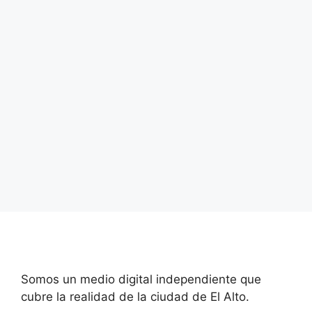
Freddy Medinaceli, indicó que los …
Leer más
Categorías
Seguridad
Etiquetas
Distrito 8 El Alto
Deja un comentario
Página
Página
Página
←
→
Somos un medio digital independiente que
cubre la realidad de la ciudad de El Alto.