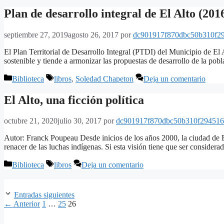
Plan de desarrollo integral de El Alto (201
septiembre 27, 2019
agosto 26, 2017
por
dc901917f870dbc50b310f2
El Plan Territorial de Desarrollo Integral (PTDI) del Municipio de El 
sostenible y tiende a armonizar las propuestas de desarrollo de la pob
Categorías
Etiquetas
Biblioteca
libros
,
Soledad Chapeton
Deja un comentario
El Alto, una ficción política
octubre 21, 2020
julio 30, 2017
por
dc901917f870dbc50b310f294516
Autor: Franck Poupeau Desde inicios de los años 2000, la ciudad de El
renacer de las luchas indígenas. Si esta visión tiene que ser conside
Categorías
Etiquetas
Biblioteca
libros
Deja un comentario
Entradas siguientes
Página
Página
Página
←
Anterior
1
…
25
26