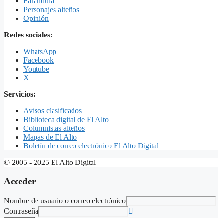
Farándula
Personajes alteños
Opinión
Redes sociales
:
WhatsApp
Facebook
Youtube
X
Servicios:
Avisos clasificados
Biblioteca digital de El Alto
Columnistas alteños
Mapas de El Alto
Boletín de correo electrónico El Alto Digital
© 2005 - 2025 El Alto Digital
Acceder
Nombre de usuario o correo electrónico
Contraseña