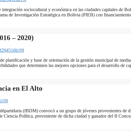
 integración sociocultural y económica en las ciudades capitales de Boli
ama de Investigación Estratégica en Bolivia (PIEB) con financiamien
2016 – 2020)
f294516b19f
o de planificación y base de orientación de la gestión municipal de medi
y debilidades que determinen las mejores opciones para el desarrollo de 
acia en El Alto
b19f
ltipartidaria (fBDM) convocó a un grupo de jóvenes provenientes de dif
 de Ciencia Política, proveniente de dicha ciudad y ganador del II Con