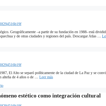
0f294516b19f
tégico. Geográficamente –a partir de su fundación en 1988- está dividid
 quechua y de otras ciudades y regiones del país. Descargar Atlas …
Le
0f294516b19f
 1987, El Alto se separó políticamente de la ciudad de La Paz y se con
ón alteña de 4 años o de …
Leer más
rio
nómeno estético como integración cultural
0f294516b19f