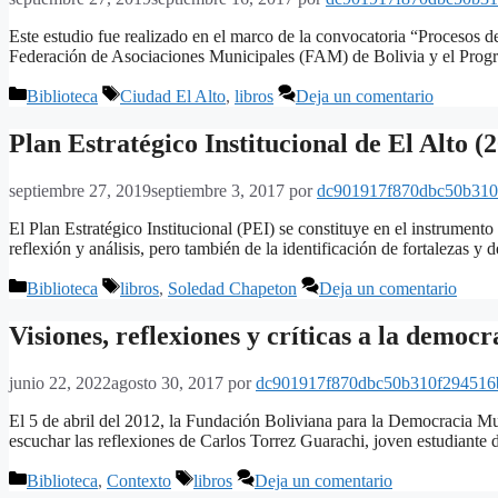
Este estudio fue realizado en el marco de la convocatoria “Procesos de
Federación de Asociaciones Municipales (FAM) de Bolivia y el Progr
Categorías
Etiquetas
Biblioteca
Ciudad El Alto
,
libros
Deja un comentario
Plan Estratégico Institucional de El Alto (
septiembre 27, 2019
septiembre 3, 2017
por
dc901917f870dbc50b310
El Plan Estratégico Institucional (PEI) se constituye en el instrument
reflexión y análisis, pero también de la identificación de fortalezas 
Categorías
Etiquetas
Biblioteca
libros
,
Soledad Chapeton
Deja un comentario
Visiones, reflexiones y críticas a la democr
junio 22, 2022
agosto 30, 2017
por
dc901917f870dbc50b310f294516
El 5 de abril del 2012, la Fundación Boliviana para la Democracia Mu
escuchar las reflexiones de Carlos Torrez Guarachi, joven estudiante
Categorías
Etiquetas
Biblioteca
,
Contexto
libros
Deja un comentario