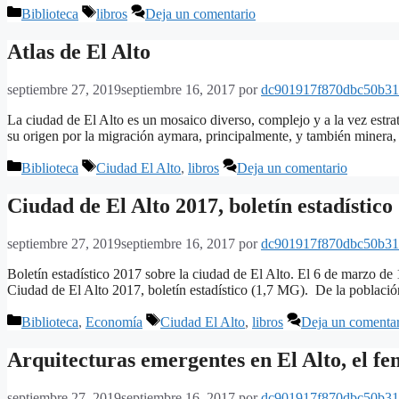
Categorías
Etiquetas
Biblioteca
libros
Deja un comentario
Atlas de El Alto
septiembre 27, 2019
septiembre 16, 2017
por
dc901917f870dbc50b31
La ciudad de El Alto es un mosaico diverso, complejo y a la vez estra
su origen por la migración aymara, principalmente, y también minera,
Categorías
Etiquetas
Biblioteca
Ciudad El Alto
,
libros
Deja un comentario
Ciudad de El Alto 2017, boletín estadístico
septiembre 27, 2019
septiembre 16, 2017
por
dc901917f870dbc50b31
Boletín estadístico 2017 sobre la ciudad de El Alto. El 6 de marzo de
Ciudad de El Alto 2017, boletín estadístico (1,7 MG). De la poblaci
Categorías
Etiquetas
Biblioteca
,
Economía
Ciudad El Alto
,
libros
Deja un comenta
Arquitecturas emergentes en El Alto, el fe
septiembre 27, 2019
septiembre 16, 2017
por
dc901917f870dbc50b31