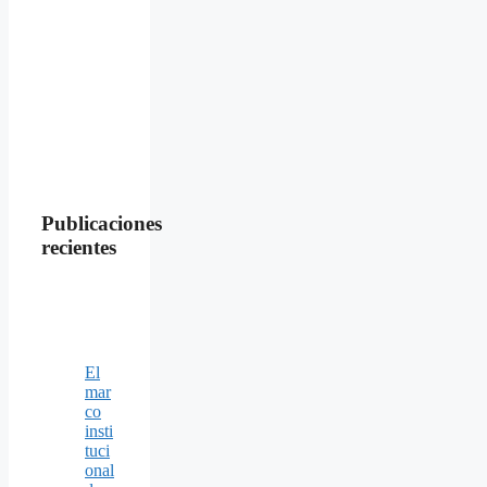
Publicaciones
recientes
El
mar
co
insti
tuci
onal