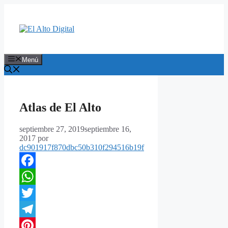
Saltar
al
contenido
Menú
Atlas de El Alto
septiembre 27, 2019
septiembre 16,
2017
por
dc901917f870dbc50b310f294516b19f
Facebook
WhatsApp
Twitter
Telegram