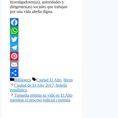
investigadores(as), autoridades y
dirigentes(as) sociales que trabajan
por una vida alteña digna.
Facebook
WhatsApp
Twitter
Telegram
Pinterest
Email
Categorías
Etiquetas
Biblioteca
Ciudad El Alto
,
libros
Compartir
Ciudad de El Alto 2017, boletín
estadístico
Tomasita retoma su vida en El Alto
mientras el proceso judicial continúa