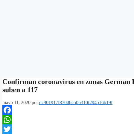
Confirman coronavirus en zonas German Bu
suben a 117
mayo 11, 2020
por
dc901917f870dbc50b310f294516b19f
Facebook
WhatsApp