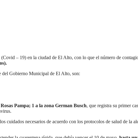
 (Covid – 19) en la ciudad de El Alto, con lo que el número de contagi
os).
e del Gobierno Municipal de El Alto, son:
a Rosas Pampa; 1 a la zona German Busch
, que registra su primer ca
virus.
los cuidados necesarios de acuerdo con los protocolos de salud de la al
xtender la cuarentena rígida, que debía vencer el 10 de mayo,
hasta un