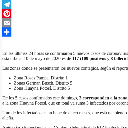
Twitter
Telegram
Pinterest
Email
Compartir
En las últimas 24 horas se confirmaron 5 nuevos casos de coronavirus
esta urbe al 10 de mayo de 2020
es de 117 (109 positivos y 8 fallecid
Las zonas donde se presentaron los nuevos contagios, según el report
Zona Rosas Pampa. Distrito 1
Zonas German Busch. Distrito 5
Zona Huayna Potosí. Distrito 5
De los 5 casos confirmados este domingo,
3 corresponden a la zon
a la zona Huayna Potosí, que en total ya suma 3 infectados por corona
Uno de los infectados es un bebe de cinco meses, que está recibiendo 
alteña.
Ante estas circunstancias, el Gobierno Municipal de El Alto decidió e