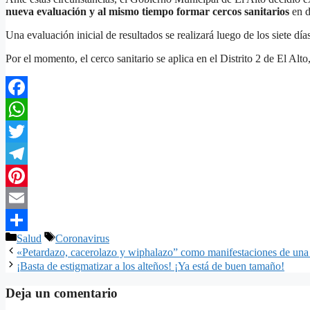
nueva evaluación y al mismo tiempo formar cercos sanitarios
en d
Una evaluación inicial de resultados se realizará luego de los siete días
Por el momento, el cerco sanitario se aplica en el Distrito 2 de El Alt
Facebook
WhatsApp
Twitter
Telegram
Pinterest
Email
Categorías
Etiquetas
Salud
Coronavirus
Compartir
«Petardazo, cacerolazo y wiphalazo” como manifestaciones de una 
¡Basta de estigmatizar a los alteños! ¡Ya está de buen tamaño!
Deja un comentario