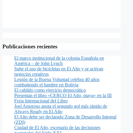
Publicaciones recientes
El marco institucional de la colonia Española en
América – de John Lynch
Sube el uso de bicicletas en El Alto y se activan
negocios creativos
Legión de la Buena Voluntad celebra 40 años
combatiendo el hambre en Bolivia
El cabildo como ejercicio democrático
Presentan el libro «CERCO El Alto, maya» en la III
Feria Internacional del Libro
Joel Amoroso anota el segundo gol más rápido de
Always Ready en El Alto
El Alto debe ser declarado Zona de Desarrollo Integral
(ZDI)
Ciudad de El Alto, escenario de las decisiones
nacionales del Siglo XXI