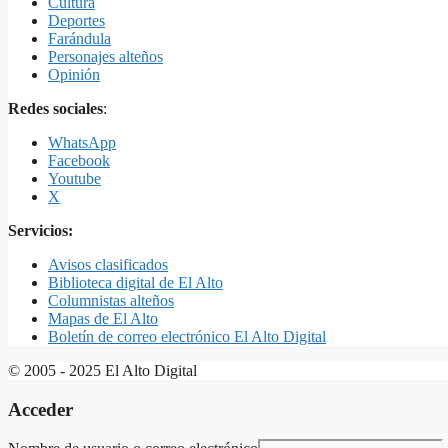
Cultura
Deportes
Farándula
Personajes alteños
Opinión
Redes sociales
:
WhatsApp
Facebook
Youtube
X
Servicios:
Avisos clasificados
Biblioteca digital de El Alto
Columnistas alteños
Mapas de El Alto
Boletín de correo electrónico El Alto Digital
© 2005 - 2025 El Alto Digital
Acceder