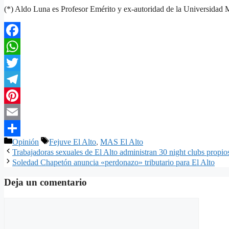
(*) Aldo Luna es Profesor Emérito y ex-autoridad de la Universida
Facebook
WhatsApp
Twitter
Telegram
Pinterest
Email
Categorías
Etiquetas
Opinión
Fejuve El Alto
,
MAS El Alto
Compartir
Trabajadoras sexuales de El Alto administran 30 night clubs propio
Soledad Chapetón anuncia «perdonazo» tributario para El Alto
Deja un comentario
Comentario