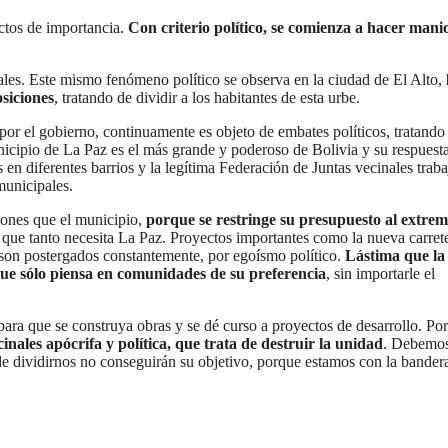
ctos de importancia.
Con criterio político, se comienza a hacer mani
ales. Este mismo fenómeno político se observa en la ciudad de El Alto,
siciones
, tratando de dividir a los habitantes de esta urbe.
or el gobierno, continuamente es objeto de embates políticos, tratando
nicipio de La Paz es el más grande y poderoso de Bolivia y su respuesta
 en diferentes barrios y la legítima Federación de Juntas vecinales traba
municipales.
ones que el municipio,
porque se restringe su presupuesto al extre
que tanto necesita La Paz. Proyectos importantes como la nueva carret
on postergados constantemente, por egoísmo político.
Lástima que la
 que sólo piensa en comunidades de su preferencia
, sin importarle el
para que se construya obras y se dé curso a proyectos de desarrollo. Por
ales apócrifa y política, que trata de destruir la unidad
. Debemos
 de dividirnos no conseguirán su objetivo, porque estamos con la bandera