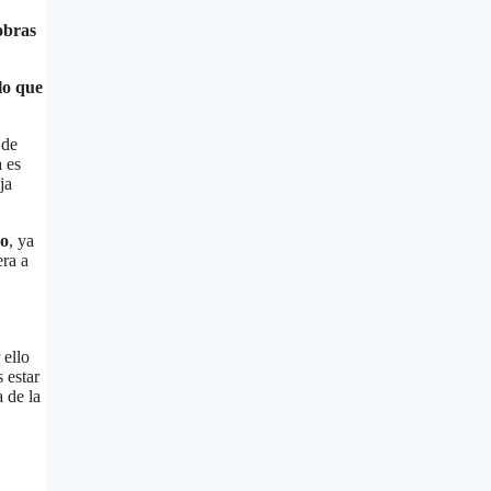
obras
lo que
 de
 es
ja
mo
, ya
era a
 ello
 estar
 de la