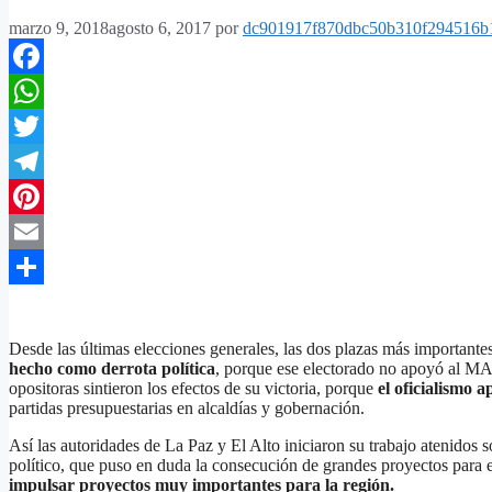
marzo 9, 2018
agosto 6, 2017
por
dc901917f870dbc50b310f294516b
Facebook
WhatsApp
Twitter
Telegram
Pinterest
Email
Compartir
Desde las últimas elecciones generales, las dos plazas más importante
hecho como derrota política
, porque ese electorado no apoyó al MAS,
opositoras sintieron los efectos de su victoria, porque
el oficialismo a
partidas presupuestarias en alcaldías y gobernación.
Así las autoridades de La Paz y El Alto iniciaron su trabajo atenidos 
político, que puso en duda la consecución de grandes proyectos para 
impulsar proyectos muy importantes para la región.