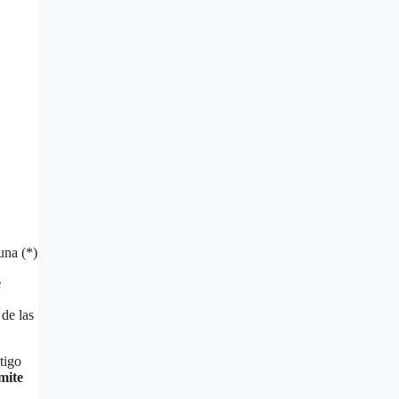
una (*)
e
de las
tigo
mite