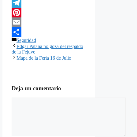
Twitter
Telegram
Pinterest
Email
Categorías
Seguridad
Compartir
Edgar Patana no goza del respaldo
de la Fejuve
Mapa de la Feria 16 de Julio
Deja un comentario
Comentario