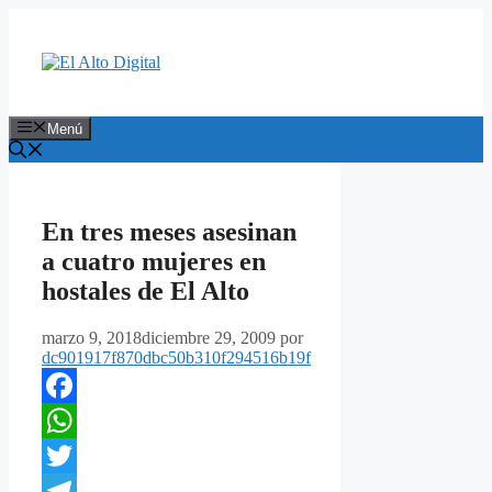
Saltar
al
contenido
Menú
En tres meses asesinan
a cuatro mujeres en
hostales de El Alto
marzo 9, 2018
diciembre 29, 2009
por
dc901917f870dbc50b310f294516b19f
Facebook
WhatsApp
Twitter