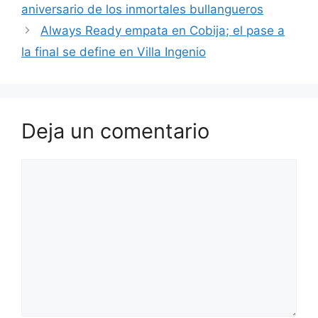
b
A
a
st
ar
aniversario de los inmortales bullangueros
o
p
m
tir
Always Ready empata en Cobija; el pase a
o
p
la final se define en Villa Ingenio
k
Deja un comentario
Comentario