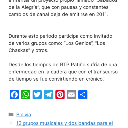
de la Alegría”, que con pausas y constantes
cambios de canal deja de emitirse en 2011.
Durante esto periodo participa como invitado
de varios grupos como: “Los Genios”, “Los
Chaskas” y otros.
Desde los tiempos de RTP Patiño sufría de una
enfermedad en la cadera que con el transcurso
de tiempo se fue convirtiendo en crónico.
F
W
T
T
Pi
E
C
a
h
w
el
nt
m
o
c
at
itt
e
er
ai
m
Categorías
Bolivia
e
s
er
gr
e
l
p
12 grupos musicales y dos bandas para el