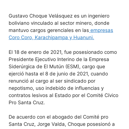
a
h
w
el
nt
m
o
c
at
itt
e
er
ai
m
Gustavo Choque Velásquez es un ingeniero
e
s
er
gr
e
l
p
boliviano vinculado al sector minero, donde
b
A
a
st
ar
mantuvo cargos gerenciales en las
empresas
Coro Coro, Karachipampa y Huanuni.
o
p
m
tir
o
p
El 18 de enero de 2021, fue posesionado como
k
Presidente Ejecutivo Interino de la Empresa
Siderúrgica de El Mutún (ESM), cargo que
ejerció hasta el 8 de junio de 2021, cuando
renunció al cargo al ser sindicado por
nepotismo, uso indebido de influencias y
contratos lesivos al Estado por el Comité Cívico
Pro Santa Cruz.
De acuerdo con el abogado del Comité pro
Santa Cruz, Jorge Valda, Choque posesionó a