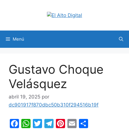
Saltar
al
contenido
Menú
Gustavo Choque
Velásquez
abril 19, 2025
por
dc901917f870dbc50b310f294516b19f
F
W
T
T
Pi
E
C