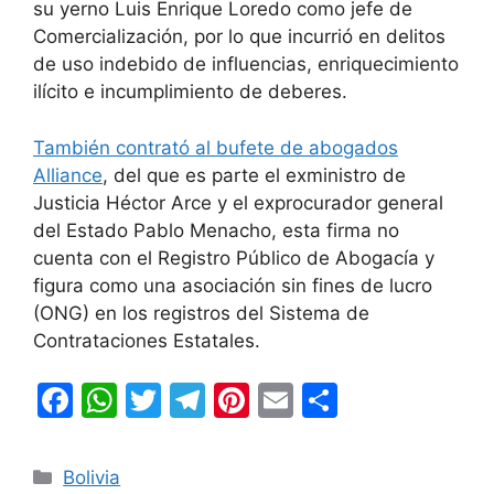
su yerno Luis Enrique Loredo como jefe de
Comercialización, por lo que incurrió en delitos
de uso indebido de influencias, enriquecimiento
ilícito e incumplimiento de deberes.
También contrató al bufete de abogados
Alliance
, del que es parte el exministro de
Justicia Héctor Arce y el exprocurador general
del Estado Pablo Menacho, esta firma no
cuenta con el Registro Público de Abogacía y
figura como una asociación sin fines de lucro
(ONG) en los registros del Sistema de
Contrataciones Estatales.
F
W
T
T
Pi
E
C
a
h
w
el
nt
m
o
c
at
itt
e
er
ai
m
Categorías
Bolivia