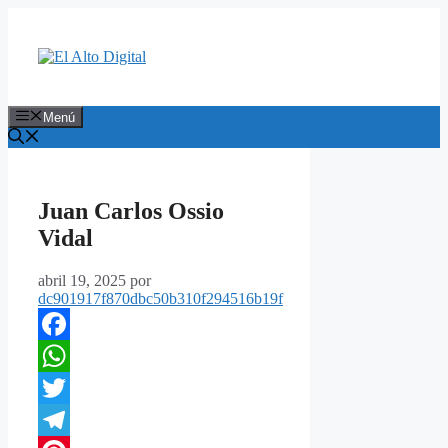
Saltar
al
contenido
Menú
Juan Carlos Ossio
Vidal
abril 19, 2025
por
dc901917f870dbc50b310f294516b19f
Facebook
WhatsApp
Twitter