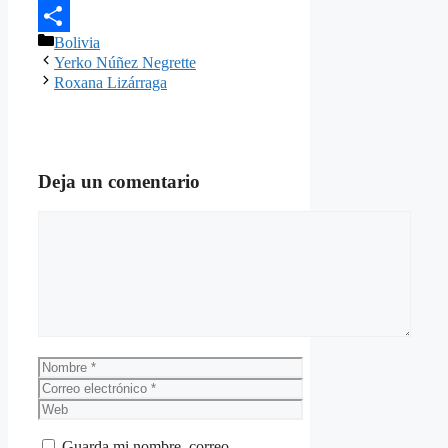
Email
Categorías
Bolivia
Compartir
Yerko Núñez Negrette
Roxana Lizárraga
Deja un comentario
Comentario
Nombre
Correo
electrónico
Web
Guarda mi nombre, correo