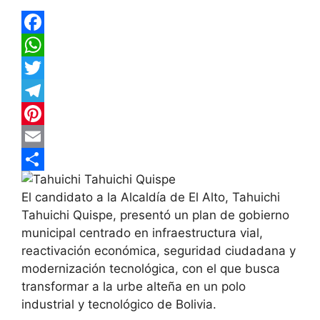
F
a
W
c
h
T
e
a
w
T
b
t
i
e
P
o
s
t
l
i
E
o
A
t
e
n
m
C
El candidato a la Alcaldía de El Alto, Tahuichi
k
p
e
g
t
a
o
Tahuichi Quispe, presentó un plan de gobierno
p
r
r
e
i
m
municipal centrado en infraestructura vial,
a
r
l
p
reactivación económica, seguridad ciudadana y
modernización tecnológica, con el que busca
m
e
a
transformar a la urbe alteña en un polo
s
r
industrial y tecnológico de Bolivia.
t
t