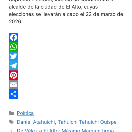
alcalde de la ciudad de El Alto, cuyas
elecciones se llevarán a cabo el 22 de marzo de
2026.
F
a
W
c
h
T
e
a
w
T
b
t
i
e
P
o
s
t
l
i
E
o
A
t
e
n
m
C
Categorías
k
p
e
g
t
a
o
Política
Etiquetas
Daniel Atahuichi
,
Tahuichi Tahuichi Quispe
p
r
r
e
i
m
De Vélez a El Alto: Máximo Mamani firma
a
r
l
p