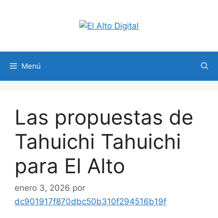
Saltar
al
contenido
Menú
Las propuestas de
Tahuichi Tahuichi
para El Alto
enero 3, 2026
por
dc901917f870dbc50b310f294516b19f