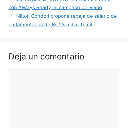
con Always Ready, el campeón boliviano
m
e
a
Nilton Condori propone rebaja de salario de
s
r
parlamentarios de Bs 23 mil a 10 mil
t
t
i
r
Deja un comentario
Comentario