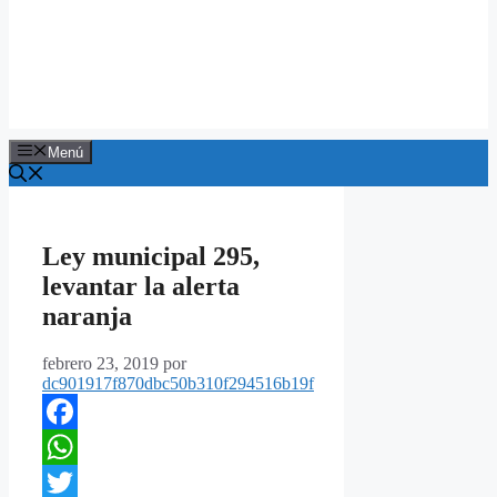
Menú
Ley municipal 295,
levantar la alerta
naranja
febrero 23, 2019
por
dc901917f870dbc50b310f294516b19f
Facebook
WhatsApp