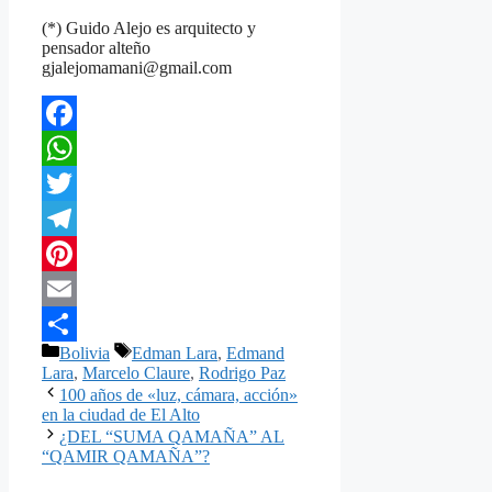
(*) Guido Alejo es arquitecto y
pensador alteño
gjalejomamani@gmail.com
Facebook
WhatsApp
Twitter
Telegram
Pinterest
Email
Categorías
Etiquetas
Bolivia
Edman Lara
,
Edmand
Compartir
Lara
,
Marcelo Claure
,
Rodrigo Paz
100 años de «luz, cámara, acción»
en la ciudad de El Alto
¿DEL “SUMA QAMAÑA” AL
“QAMIR QAMAÑA”?