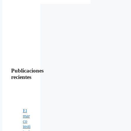
Publicaciones
recientes
El
mar
co
insti