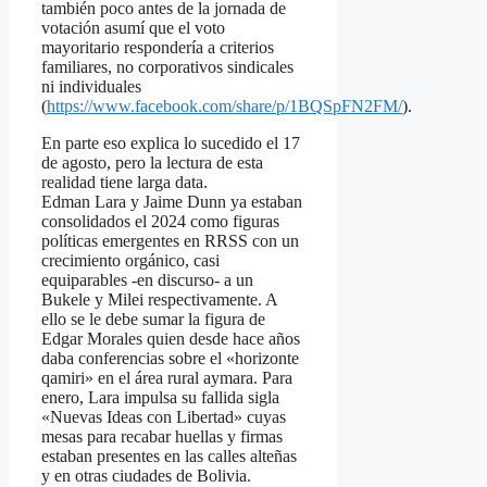
también poco antes de la jornada de
votación asumí que el voto
mayoritario respondería a criterios
familiares, no corporativos sindicales
ni individuales
(
https://www.facebook.com/share/p/1BQSpFN2FM/
).
En parte eso explica lo sucedido el 17
de agosto, pero la lectura de esta
realidad tiene larga data.
Edman Lara y Jaime Dunn ya estaban
consolidados el 2024 como figuras
políticas emergentes en RRSS con un
crecimiento orgánico, casi
equiparables -en discurso- a un
Bukele y Milei respectivamente. A
ello se le debe sumar la figura de
Edgar Morales quien desde hace años
daba conferencias sobre el «horizonte
qamiri» en el área rural aymara. Para
enero, Lara impulsa su fallida sigla
«Nuevas Ideas con Libertad» cuyas
mesas para recabar huellas y firmas
estaban presentes en las calles alteñas
y en otras ciudades de Bolivia.