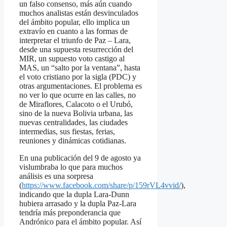
un falso consenso, más aún cuando
muchos analistas están desvinculados
del ámbito popular, ello implica un
extravío en cuanto a las formas de
interpretar el triunfo de Paz – Lara,
desde una supuesta resurrección del
MIR, un supuesto voto castigo al
MAS, un “salto por la ventana”, hasta
el voto cristiano por la sigla (PDC) y
otras argumentaciones. El problema es
no ver lo que ocurre en las calles, no
de Miraflores, Calacoto o el Urubó,
sino de la nueva Bolivia urbana, las
nuevas centralidades, las ciudades
intermedias, sus fiestas, ferias,
reuniones y dinámicas cotidianas.
En una publicación del 9 de agosto ya
vislumbraba lo que para muchos
análisis es una sorpresa
(
https://www.facebook.com/share/p/159rVL4vvid/
),
indicando que la dupla Lara-Dunn
hubiera arrasado y la dupla Paz-Lara
tendría más preponderancia que
Andrónico para el ámbito popular. Así