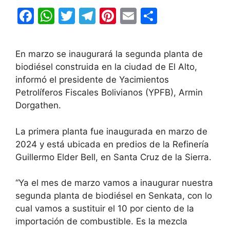
F
W
T
T
Pi
E
C
a
h
w
el
nt
m
o
c
at
itt
e
er
ai
m
En marzo se inaugurará la segunda planta de
e
s
er
gr
e
l
p
biodiésel construida en la ciudad de El Alto,
b
A
a
st
ar
informó el presidente de Yacimientos
Petrolíferos Fiscales Bolivianos (YPFB), Armin
o
p
m
tir
Dorgathen.
o
p
k
La primera planta fue inaugurada en marzo de
2024 y está ubicada en predios de la Refinería
Guillermo Elder Bell, en Santa Cruz de la Sierra.
“Ya el mes de marzo vamos a inaugurar nuestra
segunda planta de biodiésel en Senkata, con lo
cual vamos a sustituir el 10 por ciento de la
importación de combustible. Es la mezcla