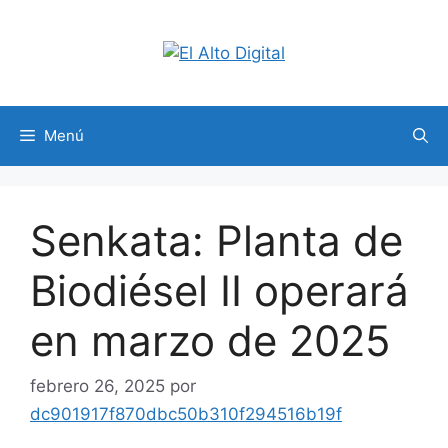
Saltar
al
contenido
Menú
Senkata: Planta de
Biodiésel II operará
en marzo de 2025
febrero 26, 2025
por
dc901917f870dbc50b310f294516b19f