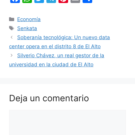
a
h
w
el
nt
m
o
c
at
itt
e
er
ai
m
Categorías
Economía
e
s
er
gr
e
l
p
Etiquetas
Senkata
b
A
a
st
ar
Soberanía tecnológica: Un nuevo data
o
p
m
tir
center opera en el distrito 8 de El Alto
o
p
Silverio Chávez, un real gestor de la
k
universidad en la ciudad de El Alto
Deja un comentario
Comentario