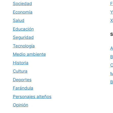
Sociedad
F
Economía
Y
Salud
Educación
S
Seguridad
Tecnología
A
Medio ambiente
B
Historia
C
Cultura
M
Deportes
B
Farándula
Personajes alteños
Opinión