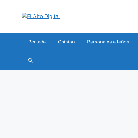
Saltar
al
contenido
Portada
Opinión
Personajes alteños