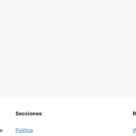
l (Conmebol) confirmó que por segunda vez
s de Futsal Femenina y Andrés Costa,
 sede de este torneo sea la ciudad de El Alto.
de Copa Libertadores y este año nuevamente
ivo Heroes de Octubre
Secciones
:
R
ue
Política
W