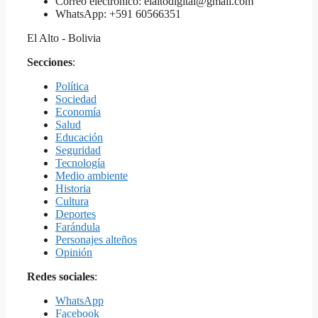
Correo electrónico: elaltodigital@gmail.com
WhatsApp: +591 60566351
El Alto - Bolivia
Secciones
:
Política
Sociedad
Economía
Salud
Educación
Seguridad
Tecnología
Medio ambiente
Historia
Cultura
Deportes
Farándula
Personajes alteños
Opinión
Redes sociales
:
WhatsApp
Facebook