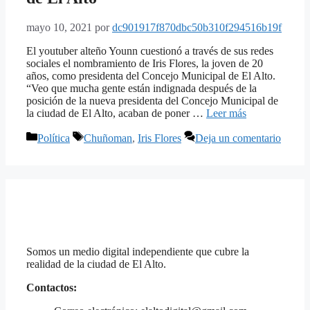
mayo 10, 2021
por
dc901917f870dbc50b310f294516b19f
El youtuber alteño Younn cuestionó a través de sus redes
sociales el nombramiento de Iris Flores, la joven de 20
años, como presidenta del Concejo Municipal de El Alto.
“Veo que mucha gente están indignada después de la
posición de la nueva presidenta del Concejo Municipal de
la ciudad de El Alto, acaban de poner …
Leer más
Categorías
Etiquetas
Política
Chuñoman
,
Iris Flores
Deja un comentario
Somos un medio digital independiente que cubre la
realidad de la ciudad de El Alto.
Contactos: