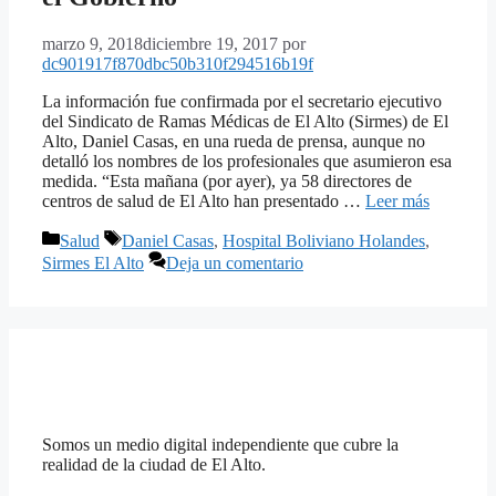
marzo 9, 2018
diciembre 19, 2017
por
dc901917f870dbc50b310f294516b19f
La información fue confirmada por el secretario ejecutivo
del Sindicato de Ramas Médicas de El Alto (Sirmes) de El
Alto, Daniel Casas, en una rueda de prensa, aunque no
detalló los nombres de los profesionales que asumieron esa
medida. “Esta mañana (por ayer), ya 58 directores de
centros de salud de El Alto han presentado …
Leer más
Categorías
Etiquetas
Salud
Daniel Casas
,
Hospital Boliviano Holandes
,
Sirmes El Alto
Deja un comentario
Somos un medio digital independiente que cubre la
realidad de la ciudad de El Alto.