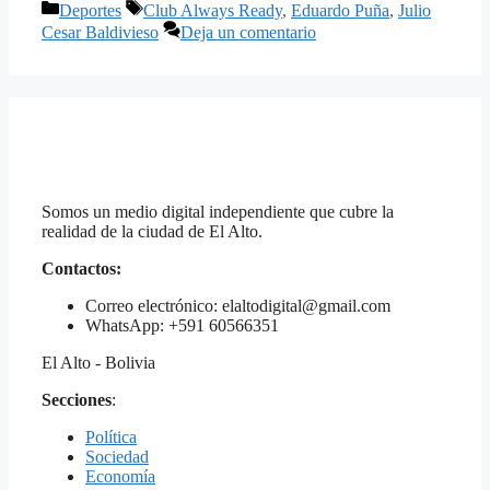
Categorías
Etiquetas
Deportes
Club Always Ready
,
Eduardo Puña
,
Julio
Cesar Baldivieso
Deja un comentario
Somos un medio digital independiente que cubre la
realidad de la ciudad de El Alto.
Contactos:
Correo electrónico: elaltodigital@gmail.com
WhatsApp: +591 60566351
El Alto - Bolivia
Secciones
:
Política
Sociedad
Economía