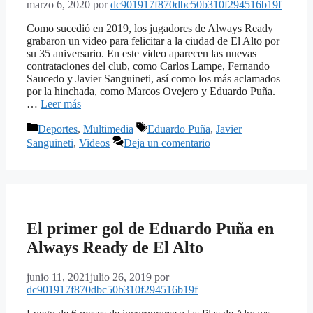
marzo 6, 2020
por
dc901917f870dbc50b310f294516b19f
Como sucedió en 2019, los jugadores de Always Ready
grabaron un video para felicitar a la ciudad de El Alto por
su 35 aniversario. En este video aparecen las nuevas
contrataciones del club, como Carlos Lampe, Fernando
Saucedo y Javier Sanguineti, así como los más aclamados
por la hinchada, como Marcos Ovejero y Eduardo Puña.
…
Leer más
Categorías
Etiquetas
Deportes
,
Multimedia
Eduardo Puña
,
Javier
Sanguineti
,
Videos
Deja un comentario
El primer gol de Eduardo Puña en
Always Ready de El Alto
junio 11, 2021
julio 26, 2019
por
dc901917f870dbc50b310f294516b19f