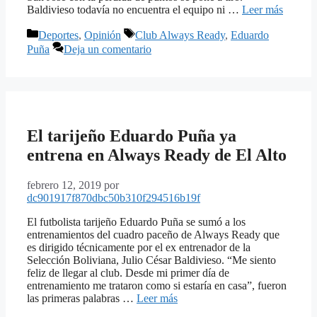
Baldivieso todavía no encuentra el equipo ni …
Leer más
Categorías
Etiquetas
Deportes
,
Opinión
Club Always Ready
,
Eduardo
Puña
Deja un comentario
El tarijeño Eduardo Puña ya
entrena en Always Ready de El Alto
febrero 12, 2019
por
dc901917f870dbc50b310f294516b19f
El futbolista tarijeño Eduardo Puña se sumó a los
entrenamientos del cuadro paceño de Always Ready que
es dirigido técnicamente por el ex entrenador de la
Selección Boliviana, Julio César Baldivieso. “Me siento
feliz de llegar al club. Desde mi primer día de
entrenamiento me trataron como si estaría en casa”, fueron
las primeras palabras …
Leer más