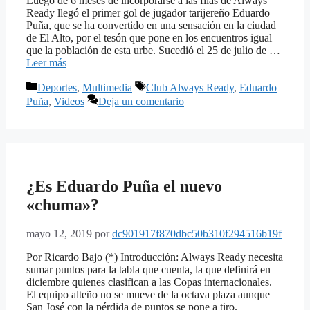
Luego de 6 meses de incorporarse a las filas de Always
Ready llegó el primer gol de jugador tarijereño Eduardo
Puña, que se ha convertido en una sensación en la ciudad
de El Alto, por el tesón que pone en los encuentros igual
que la población de esta urbe. Sucedió el 25 de julio de …
Leer más
Categorías
Etiquetas
Deportes
,
Multimedia
Club Always Ready
,
Eduardo
Puña
,
Videos
Deja un comentario
¿Es Eduardo Puña el nuevo
«chuma»?
mayo 12, 2019
por
dc901917f870dbc50b310f294516b19f
Por Ricardo Bajo (*) Introducción: Always Ready necesita
sumar puntos para la tabla que cuenta, la que definirá en
diciembre quienes clasifican a las Copas internacionales.
El equipo alteño no se mueve de la octava plaza aunque
San José con la pérdida de puntos se pone a tiro.