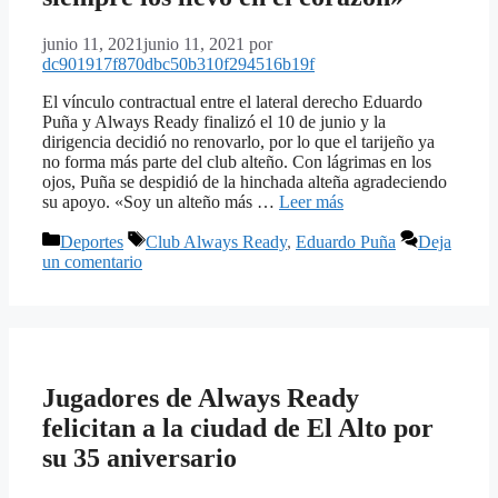
junio 11, 2021
junio 11, 2021
por
dc901917f870dbc50b310f294516b19f
El vínculo contractual entre el lateral derecho Eduardo
Puña y Always Ready finalizó el 10 de junio y la
dirigencia decidió no renovarlo, por lo que el tarijeño ya
no forma más parte del club alteño. Con lágrimas en los
ojos, Puña se despidió de la hinchada alteña agradeciendo
su apoyo. «Soy un alteño más …
Leer más
Categorías
Etiquetas
Deportes
Club Always Ready
,
Eduardo Puña
Deja
un comentario
Jugadores de Always Ready
felicitan a la ciudad de El Alto por
su 35 aniversario