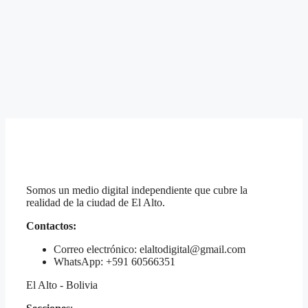
Santa Cruz, en el que rechaza que haya negociados
ministerios. Un día antes, Valverde describió la …
Leer
más
Categorías
Etiquetas
Bolivia
Carlos Valverde
,
Fernando Lopez Julio
,
Jeanine Añez
,
Jerjes Justiniano
,
Luis Fernando Camacho
Deja un comentario
Somos un medio digital independiente que cubre la
realidad de la ciudad de El Alto.
Contactos:
Correo electrónico: elaltodigital@gmail.com
WhatsApp: +591 60566351
El Alto - Bolivia