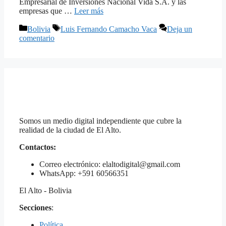
Empresarial de Inversiones Nacional Vida S.A. y las
empresas que …
Leer más
Categorías
Etiquetas
Bolivia
Luis Fernando Camacho Vaca
Deja un
comentario
Somos un medio digital independiente que cubre la
realidad de la ciudad de El Alto.
Contactos:
Correo electrónico: elaltodigital@gmail.com
WhatsApp: +591 60566351
El Alto - Bolivia
Secciones
:
Política