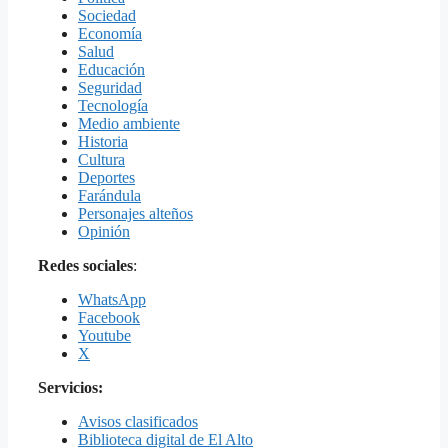
Sociedad
Economía
Salud
Educación
Seguridad
Tecnología
Medio ambiente
Historia
Cultura
Deportes
Farándula
Personajes alteños
Opinión
Redes sociales
:
WhatsApp
Facebook
Youtube
X
Servicios:
Avisos clasificados
Biblioteca digital de El Alto