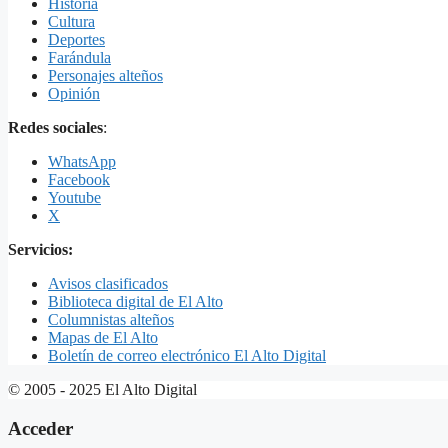
Historia
Cultura
Deportes
Farándula
Personajes alteños
Opinión
Redes sociales
:
WhatsApp
Facebook
Youtube
X
Servicios:
Avisos clasificados
Biblioteca digital de El Alto
Columnistas alteños
Mapas de El Alto
Boletín de correo electrónico El Alto Digital
© 2005 - 2025 El Alto Digital
Acceder