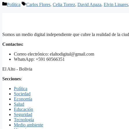
Categorías
Etiquetas
Política
Carlos Flores
,
Celia Torrez
,
David Apaza
,
Elvin Linares
Somos un medio digital independiente que cubre la realidad de la ciud
Contactos:
Correo electrónico: elaltodigital@gmail.com
WhatsApp: +591 60566351
El Alto - Bolivia
Secciones
:
Política
Sociedad
Economía
Salud
Educación
Seguridad
Tecnología
Medio ambiente