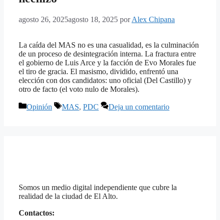
agosto 26, 2025
agosto 18, 2025
por
Alex Chipana
La caída del MAS no es una casualidad, es la culminación
de un proceso de desintegración interna. La fractura entre
el gobierno de Luis Arce y la facción de Evo Morales fue
el tiro de gracia. El masismo, dividido, enfrentó una
elección con dos candidatos: uno oficial (Del Castillo) y
otro de facto (el voto nulo de Morales).
Categorías
Etiquetas
Opinión
MAS
,
PDC
Deja un comentario
Somos un medio digital independiente que cubre la
realidad de la ciudad de El Alto.
Contactos: