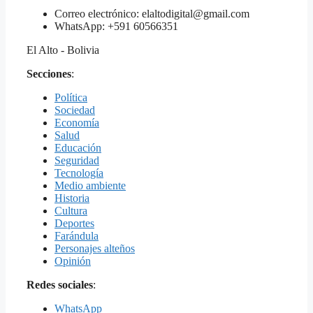
Correo electrónico: elaltodigital@gmail.com
WhatsApp: +591 60566351
El Alto - Bolivia
Secciones
:
Política
Sociedad
Economía
Salud
Educación
Seguridad
Tecnología
Medio ambiente
Historia
Cultura
Deportes
Farándula
Personajes alteños
Opinión
Redes sociales
:
WhatsApp