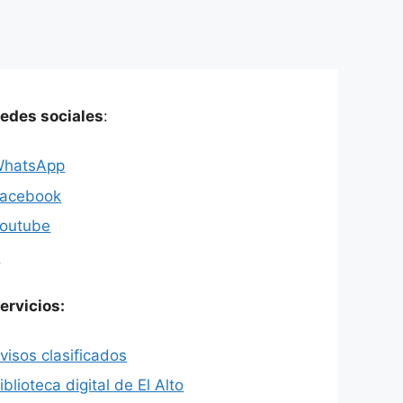
edes sociales
:
hatsApp
acebook
outube
X
ervicios:
visos clasificados
iblioteca digital de El Alto