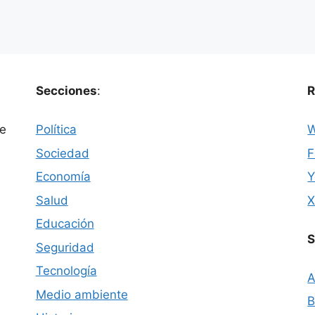
Secciones
:
R
ue
Política
W
Sociedad
F
Economía
Y
Salud
Educación
S
Seguridad
Tecnología
A
Medio ambiente
B