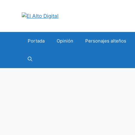
Saltar
al
contenido
Portada
Opinión
Personajes alteños